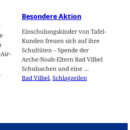
Besondere Aktion
e
Einschulungskinder von Tafel-
e
Kunden freuen sich auf ihre
n
Schultüten – Spende der
Air-
Arche-Noah-Eltern Bad Vilbel
Schulsachen und eine
…
n
Bad Vilbel
, 
Schlagzeilen