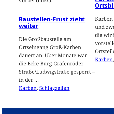
vorbei (links).
Ortsbi
Baustellen-Frust zieht
Karben 
weiter
und zwe
die wir
Die Großbaustelle am
vorstel
Ortseingang Groß-Karben
Ortstei
dauert an. Über Monate war
Karben
die Ecke Burg-Gräfenröder
Straße/Ludwigstraße gesperrt –
in der
…
Karben
, 
Schlagzeilen