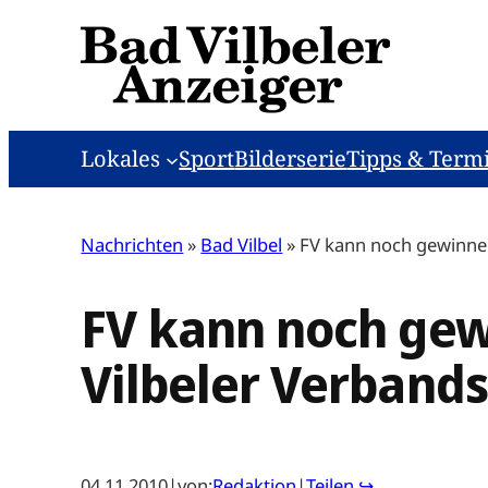
Zum
Inhalt
springen
Lokales
Sport
Bilderserie
Tipps & Term
Nachrichten
»
Bad Vilbel
»
FV kann noch gewinnen 
FV kann noch gewi
Vilbeler Verbands
04.11.2010
|
von:
Redaktion
|
Teilen ↪