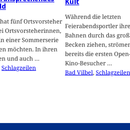
Kult
ld
Während die letzten
hat fünf Ortsvorsteher
Feierabendsportler ihr
i Ortsvorsteherinnen,
Bahnen durch das groß
 in einer Sommerserie
Becken ziehen, ströme
len möchten. In ihren
bereits die ersten Open-
len und auch
…
Kino-Besucher
…
, 
Schlagzeilen
Bad Vilbel
, 
Schlagzeile