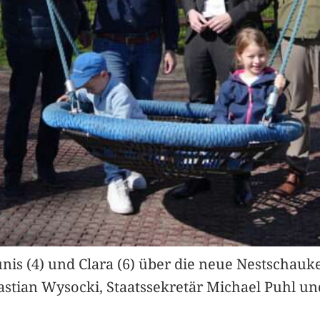
nis (4) und Clara (6) über die neue Nestschaukel
astian Wysocki, Staatssekretär Michael Puhl un