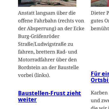
Anstatt langsam über die
Dieter 
offene Fahrbahn (rechts von
gutes O
der Absperrung) an der Ecke
bemüht
Burg-Gräfenröder
Straße/Ludwigstraße zu
fahren, brettern Rad- und
Motorradfahrer über den
Bordstein an der Baustelle
Für e
vorbei (links).
Ortsbi
Baustellen-Frust zieht
Karben 
weiter
und zwe
die wir