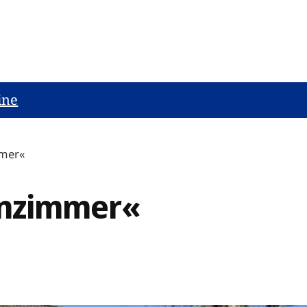
ine
mmer«
hnzimmer«