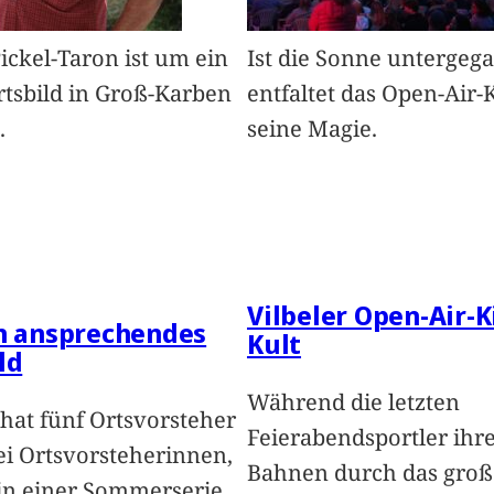
Pickel-Taron ist um ein
Ist die Sonne untergeg
rtsbild in Groß-Karben
entfaltet das Open-Air-
.
seine Magie.
Vilbeler Open-Air-K
in ansprechendes
Kult
ld
Während die letzten
hat fünf Ortsvorsteher
Feierabendsportler ihr
i Ortsvorsteherinnen,
Bahnen durch das groß
 in einer Sommerserie