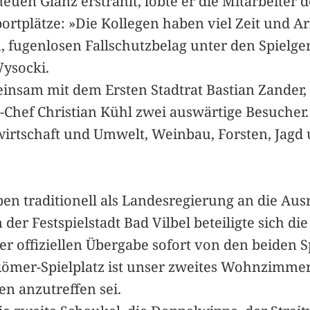
neuen Glanz erstrahlt, lobte er die Mitarbeiter 
ortplätze: »Die Kollegen haben viel Zeit und Ar
, fugenlosen Fallschutzbelag unter den Spielger
Wysocki.
nsam mit dem Ersten Stadtrat Bastian Zander, 
Chef Christian Kühl zwei auswärtige Besucher.
irtschaft und Umwelt, Weinbau, Forsten, Jag
en traditionell als Landesregierung an die Ausr
der Festspielstadt Bad Vilbel beteiligte sich d
r offiziellen Übergabe sofort von den beiden Sp
Römer-Spielplatz ist unser zweites Wohnzimmer«
en anzutreffen sei.