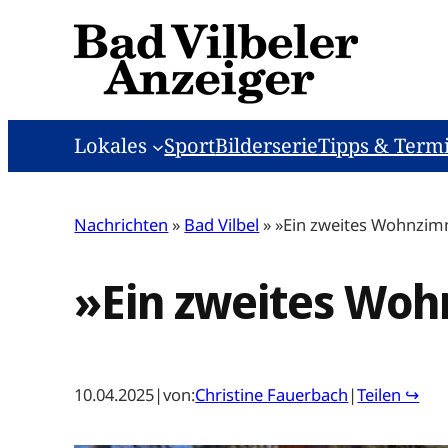
Zum
Inhalt
springen
Lokales
Sport
Bilderserie
Tipps & Term
Nachrichten
»
Bad Vilbel
»
»Ein zweites Wohnzi
»Ein zweites Wo
10.04.2025
|
von:
Christine Fauerbach
|
Teilen ↪