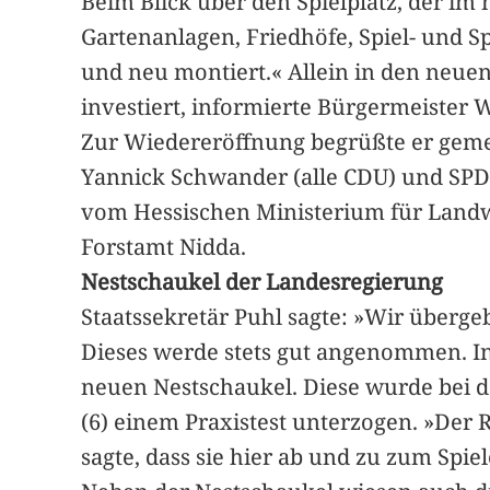
Beim Blick über den Spielplatz, der im 
Gartenanlagen, Friedhöfe, Spiel- und Sp
und neu montiert.« Allein in den neuen
investiert, informierte Bürgermeister 
Zur Wiedereröffnung begrüßte er gemei
Yannick Schwander (alle CDU) und SPD-
vom Hessischen Ministerium für Landw
Forstamt Nidda.
Nestschaukel der Landesregierung
Staatssekretär Puhl sagte: »Wir übergeb
Dieses werde stets gut angenommen. In 
neuen Nestschaukel. Diese wurde bei de
(6) einem Praxistest unterzogen. »Der 
sagte, dass sie hier ab und zu zum Spiel