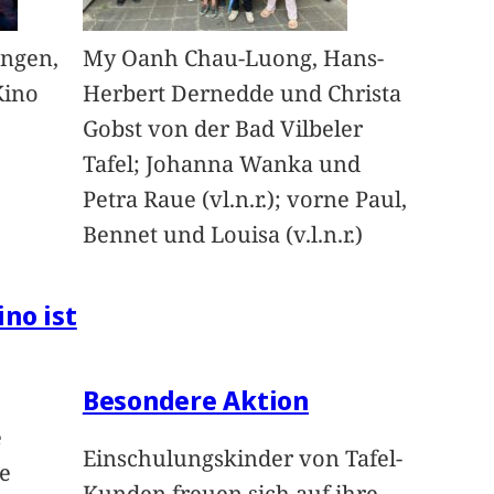
angen,
My Oanh Chau-Luong, Hans-
Kino
Herbert Dernedde und Christa
Gobst von der Bad Vilbeler
Tafel; Johanna Wanka und
Petra Raue (vl.n.r.); vorne Paul,
Bennet und Louisa (v.l.n.r.)
ino ist
Besondere Aktion
e
Einschulungskinder von Tafel-
e
Kunden freuen sich auf ihre