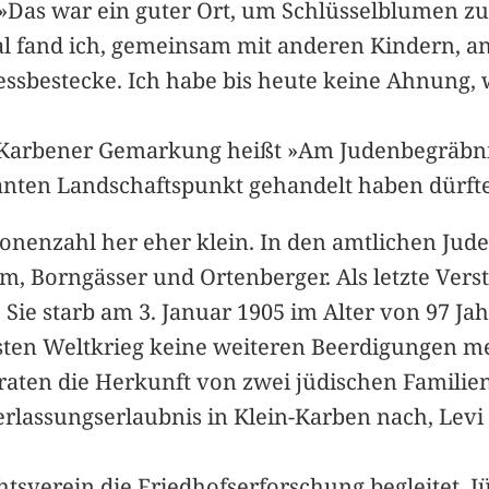
 »Das war ein guter Ort, um Schlüsselblumen zu
 fand ich, gemeinsam mit anderen Kindern, an e
sbestecke. Ich habe bis heute keine Ahnung,
n-Karbener Gemarkung heißt »Am Judenbegräbnis
anten Landschaftspunkt gehandelt haben dürfte
onenzahl her eher klein. In den amtlichen Jude
 Borngässer und Ortenberger. Als letzte Verst
Sie starb am 3. Januar 1905 im Alter von 97 Ja
rsten Weltkrieg keine weiteren Beerdigungen 
aten die Herkunft von zwei jüdischen Familien
rlassungserlaubnis in Klein-Karben nach, Levi
htsverein die Friedhofserforschung begleitet. 