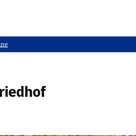
ine
riedhof