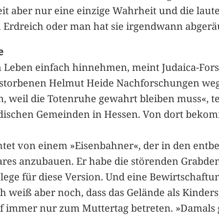
eit aber nur eine einzige Wahrheit und die laut
im Erdreich oder man hat sie irgendwann abger
e
eben einfach hinnehmen, meint Judaica-Forsc
torbenen Helmut Heide Nachforschungen wegen 
, weil die Totenruhe gewahrt bleiben muss«, te
jüdischen Gemeinden in Hessen. Von dort bek
htet von einem »Eisenbahner«, der in den ent
bares anzubauen. Er habe die störenden Grabd
Belege für diese Version. Und eine Bewirtschaft
h weiß aber noch, dass das Gelände als Kinders
f immer nur zum Muttertag betreten. »Damals g