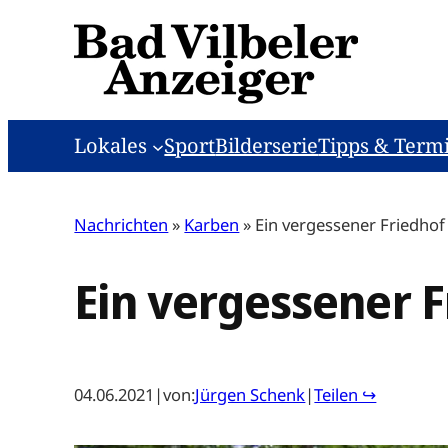
Zum
Inhalt
springen
Lokales
Sport
Bilderserie
Tipps & Term
Nachrichten
»
Karben
»
Ein vergessener Friedhof
Ein vergessener F
04.06.2021
|
von:
Jürgen Schenk
|
Teilen ↪