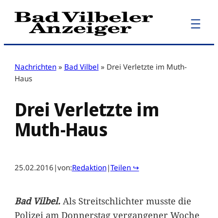
Zum
Inhalt
springen
Nachrichten
»
Bad Vilbel
»
Drei Verletzte im Muth-
Haus
Drei Verletzte im
Muth-Haus
25.02.2016
|
von:
Redaktion
|
Teilen ↪
Bad Vilbel.
Als Streitschlichter musste die
Polizei am Donnerstag vergangener Woche