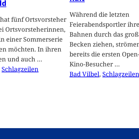
ld
Während die letzten
hat fünf Ortsvorsteher
Feierabendsportler ihr
i Ortsvorsteherinnen,
Bahnen durch das groß
 in einer Sommerserie
Becken ziehen, ströme
len möchten. In ihren
bereits die ersten Open-
len und auch
…
Kino-Besucher
…
, 
Schlagzeilen
Bad Vilbel
, 
Schlagzeile