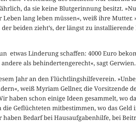
fährlich, da sie keine Blutgerinnung besitzt. 
r Leben lang leben müssen«, weiß ihre Mutter. 
 der beiden zieht’s, der längst zu installierend
un etwas Linderung schaffen: 4000 Euro bekommt
es andere als behindertengerecht«, sagt Gerwie
esem Jahr an den Flüchtlingshilfeverein. »Unbe
indern«, weiß Myriam Gellner, die Vorsitzende de
»Wir haben schon einige Ideen gesammelt, wo d
h die Geflüchteten mitbestimmen, wo das Geld i
 haben Bedarf bei Hausaufgabenhilfe, bei Beitr