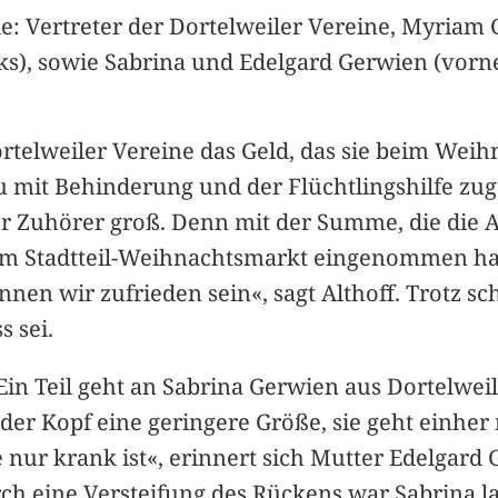
: Vertreter der Dortelweiler Vereine, Myriam
nks), sowie Sabrina und Edelgard Gerwien (vorne
ortelweiler Vereine das Geld, das sie beim We
it Behinderung und der Flüchtlingshilfe zugut
 Zuhörer groß. Denn mit der Summe, die die A
 Stadtteil-Weihnachtsmarkt eingenommen hat,
nnen wir zufrieden sein«, sagt Althoff. Trotz 
s sei.
 Ein Teil geht an Sabrina Gerwien aus Dortelwei
 der Kopf eine geringere Größe, sie geht einher
 nur krank ist«, erinnert sich Mutter Edelgard 
 Durch eine Versteifung des Rückens war Sabrin