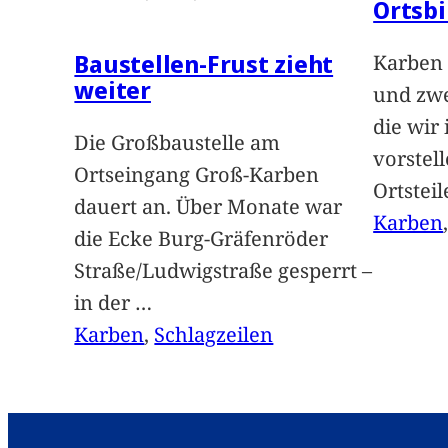
Ortsbi
Baustellen-Frust zieht
Karben 
weiter
und zwe
die wir
Die Großbaustelle am
vorstel
Ortseingang Groß-Karben
Ortstei
dauert an. Über Monate war
Karben
die Ecke Burg-Gräfenröder
Straße/Ludwigstraße gesperrt –
in der
…
Karben
, 
Schlagzeilen