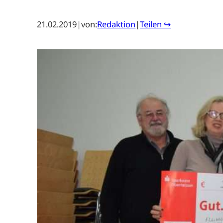
21.02.2019
|
von:
Redaktion
|
Teilen ↪