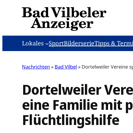
Zum
Inhalt
springen
Lokales
Sport
Bilderserie
Tipps & Term
Nachrichten
»
Bad Vilbel
»
Dortelweiler Vereine s
Dortelweiler Vere
eine Familie mit 
Flüchtlingshilfe