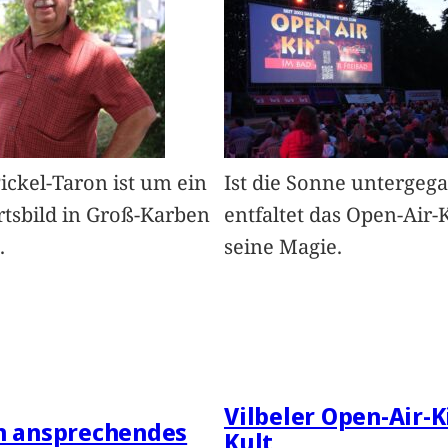
Pickel-Taron ist um ein
Ist die Sonne untergeg
rtsbild in Groß-Karben
entfaltet das Open-Air-
.
seine Magie.
Vilbeler Open-Air-K
in ansprechendes
Kult