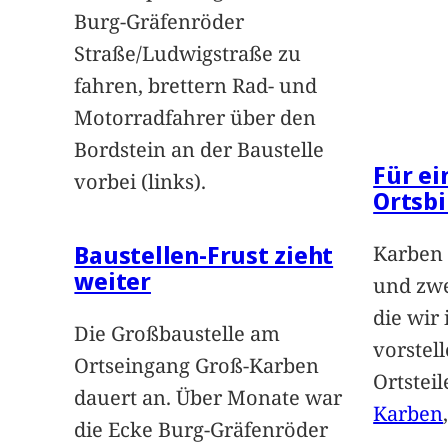
Burg-Gräfenröder
Straße/Ludwigstraße zu
fahren, brettern Rad- und
Motorradfahrer über den
Bordstein an der Baustelle
Für e
vorbei (links).
Ortsbi
Baustellen-Frust zieht
Karben 
weiter
und zwe
die wir
Die Großbaustelle am
vorstel
Ortseingang Groß-Karben
Ortstei
dauert an. Über Monate war
Karben
die Ecke Burg-Gräfenröder