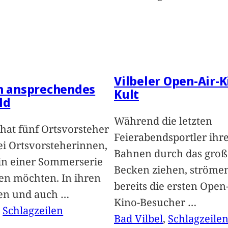
Vilbeler Open-Air-K
in ansprechendes
Kult
ld
Während die letzten
hat fünf Ortsvorsteher
Feierabendsportler ihr
i Ortsvorsteherinnen,
Bahnen durch das groß
 in einer Sommerserie
Becken ziehen, ströme
len möchten. In ihren
bereits die ersten Open-
len und auch
…
Kino-Besucher
…
, 
Schlagzeilen
Bad Vilbel
, 
Schlagzeile