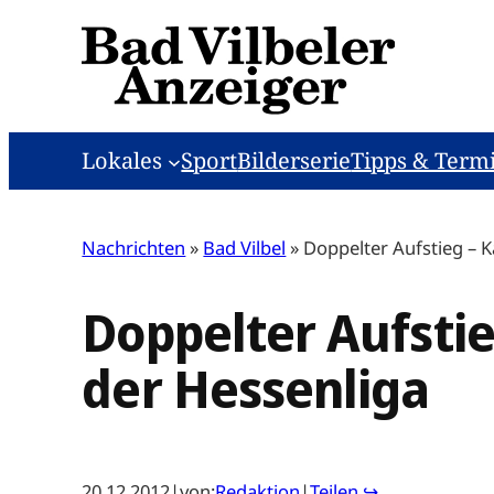
Zum
Inhalt
springen
Lokales
Sport
Bilderserie
Tipps & Term
Nachrichten
»
Bad Vilbel
»
Doppelter Aufstieg – 
Doppelter Aufsti
der Hessenliga
20.12.2012
|
von:
Redaktion
|
Teilen ↪