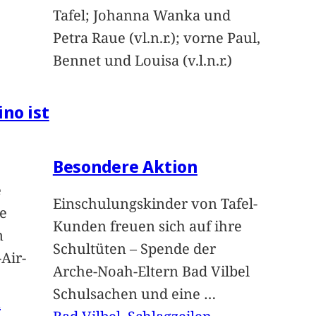
Tafel; Johanna Wanka und
Petra Raue (vl.n.r.); vorne Paul,
Bennet und Louisa (v.l.n.r.)
ino ist
Besondere Aktion
e
Einschulungskinder von Tafel-
e
Kunden freuen sich auf ihre
n
Schultüten – Spende der
Air-
Arche-Noah-Eltern Bad Vilbel
Schulsachen und eine
…
n