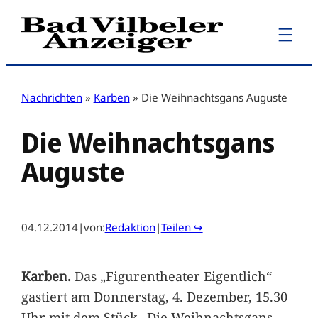
Zum
Inhalt
springen
Nachrichten
»
Karben
»
Die Weihnachtsgans Auguste
Die Weihnachtsgans
Auguste
04.12.2014
|
von:
Redaktion
|
Teilen ↪
Karben.
Das „Figurentheater Eigentlich“
gastiert am Donnerstag, 4. Dezember, 15.30
Uhr mit dem Stück „Die Weihnachtsgans