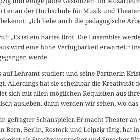
ipzig und einige Jahre Gastdozent im Mozarteum
t er an der Hochschule für Musik und Theater
r bekennt: „Ich liebe auch die pädagogische Arbe
ruf: „Es ist ein hartes Brot. Die Ensembles we
us wird eine hohe Verfügbarkeit erwartet.“ Insg
mgegangen werde.
s auf Lehramt studiert und seine Partnerin Krist
t. Allerdings hat sie scheinbar die Kreativität d
idet sich mit allen möglichen Requisiten aus ihr
lerisch ausleben, dann werden wir sehen, wo das 
 ein gefragter Schauspieler. Er macht Theater an
 Bern, Berlin, Rostock und Leipzig tätig, hat i
rbeitet als Synchronsprecher und Sprecher für