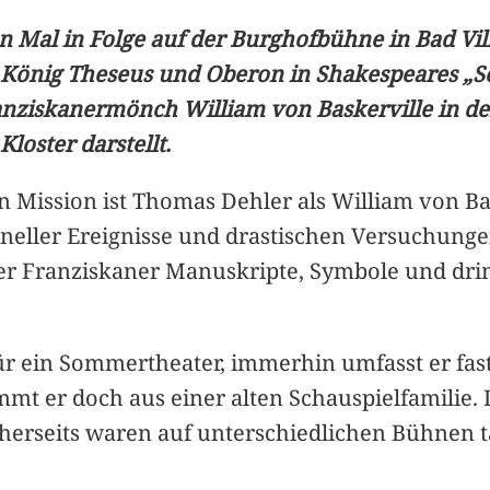
n Mal in Folge auf der Burghofbühne in Bad Vil
ie König Theseus und Oberon in Shakespeares „
anziskanermönch William von Baskerville in d
Kloster darstellt.
hen Mission ist Thomas Dehler als William von B
mineller Ereignisse und drastischen Versuchung
 der Franziskaner Manuskripte, Symbole und drin
für ein Sommertheater, immerhin umfasst er fa
t er doch aus einer alten Schauspielfamilie. 
herseits waren auf unterschiedlichen Bühnen tä