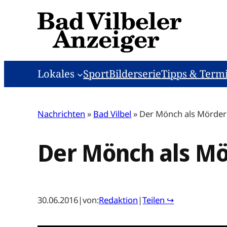
Zum
Inhalt
springen
Lokales
Sport
Bilderserie
Tipps & Term
Nachrichten
»
Bad Vilbel
»
Der Mönch als Mörder
Der Mönch als M
30.06.2016
|
von:
Redaktion
|
Teilen ↪