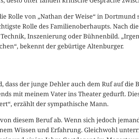
 desto öfter fanden kritische Gespräche zwisc
ie Rolle von „Nathan der Weise“ in Dortmund s
htigste Rolle des Familienoberhaupts. Nach die
, Technik, Inszenierung oder Bühnenbild. „Ir
ischen“, bekennt der gebürtige Altenburger.
 dass der junge Dehler auch dem Ruf auf die B
ends mit meinem Vater ins Theater gedurft. Dies
ert“, erzählt der sympathische Mann.
on diesem Beruf ab. Wenn sich jedoch jemand 
inem Wissen und Erfahrung. Gleichwohl unterric