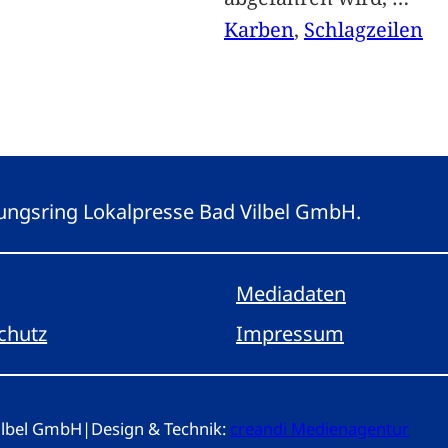
Karben
, 
Schlagzeilen
eitungsring Lokalpresse Bad Vilbel GmbH.
Mediadaten
chutz
Impressum
Vilbel GmbH
|
Design & Technik:
creandi Medienagentur