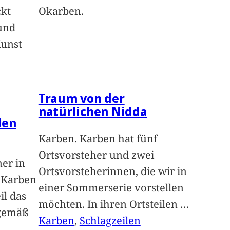
ckt
Okarben.
und
Kunst
Traum von der
natürlichen Nidda
len
Karben. Karben hat fünf
Ortsvorsteher und zwei
ner in
Ortsvorsteherinnen, die wir in
n Karben
einer Sommerserie vorstellen
il das
möchten. In ihren Ortsteilen
…
sgemäß
Karben
, 
Schlagzeilen