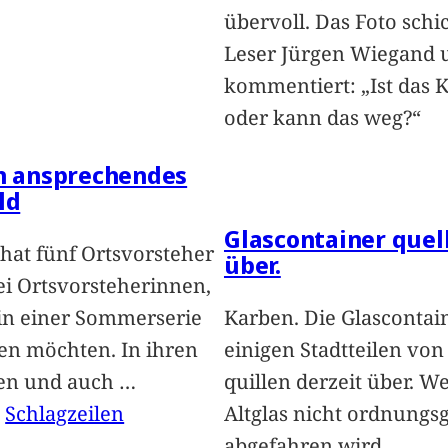
übervoll. Das Foto schi
Leser Jürgen Wiegand 
kommentiert: „Ist das 
oder kann das weg?“
in ansprechendes
ld
Glascontainer quel
hat fünf Ortsvorsteher
über.
i Ortsvorsteherinnen,
 in einer Sommerserie
Karben. Die Glascontai
len möchten. In ihren
einigen Stadtteilen vo
len und auch
…
quillen derzeit über. We
, 
Schlagzeilen
Altglas nicht ordnung
abgefahren wird,
…