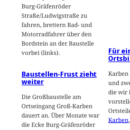
Burg-Gräfenröder
Straße/Ludwigstraße zu
fahren, brettern Rad- und
Motorradfahrer über den
Bordstein an der Baustelle
Für e
vorbei (links).
Ortsbi
Baustellen-Frust zieht
Karben 
weiter
und zwe
die wir
Die Großbaustelle am
vorstel
Ortseingang Groß-Karben
Ortstei
dauert an. Über Monate war
Karben
die Ecke Burg-Gräfenröder