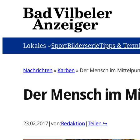
Zum
Inhalt
springen
Lokales
Sport
Bilderserie
Tipps & Term
Nachrichten
»
Karben
»
Der Mensch im Mittelpun
Der Mensch im Mi
23.02.2017
|
von:
Redaktion
|
Teilen ↪