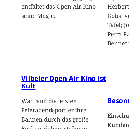
entfaltet das Open-Air-Kino
Herbert
seine Magie.
Gobst v
Tafel; 
Petra Ra
Bennet u
Vilbeler Open-Air-Kino ist
Kult
Beson
Während die letzten
Feierabendsportler ihre
Einschu
Bahnen durch das große
Kunden 
Becken ziehen, strömen