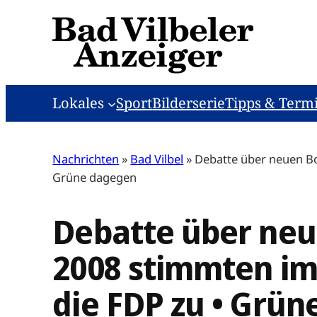
Zum
Inhalt
springen
Lokales
Sport
Bilderserie
Tipps & Term
Nachrichten
»
Bad Vilbel
»
Debatte über neuen Bo
Grüne dagegen
Debatte über neu
2008 stimmten im
die FDP zu • Grü