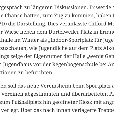
ergespräch zu längeren Diskussionen. Er werde
ne Chance hätten, zum Zug zu kommen, haben E
SPD) die Darstellung. Dies veranlasste Clifford 
der Wiese neben dem Dortelweiler Platz in Eri
halle im Winter als „Indoor-Sportplatz für Jug
 zuzuschauen, wie Jugendliche auf dem Platz Alk
dings zeige der Eigentümer der Halle „wenig Ge
 ein Jugendhaus vor der Regenbogenschule bei 
tionen zu befürchten.
en soll das neue Vereinsheim beim Sportplatz a
n Vereinen abgestimmten und überarbeiteten Plä
zum Fußballplatz hin geöffneter Kiosk mit an
verlegt. Über das nach innen verlagerte Treppe