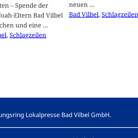
neuen
…
ten – Spende der
Bad Vilbel
, 
Schlagzeile
oah-Eltern Bad Vilbel
achen und eine
…
bel
, 
Schlagzeilen
eitungsring Lokalpresse Bad Vilbel GmbH.