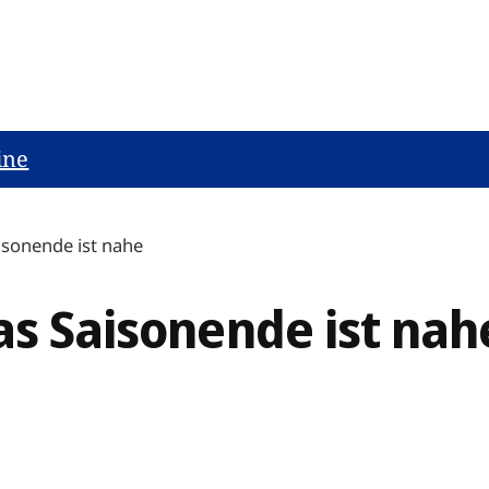
ine
isonende ist nahe
as Saisonende ist nah