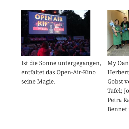
Ist die Sonne untergegangen,
My Oan
entfaltet das Open-Air-Kino
Herbert
seine Magie.
Gobst v
Tafel; 
Petra Ra
Bennet u