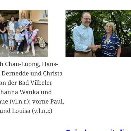
h Chau-Luong, Hans-
 Dernedde und Christa
on der Bad Vilbeler
Johanna Wanka und
ue (vl.n.r.); vorne Paul,
nd Louisa (v.l.n.r.)