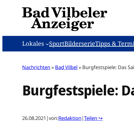
Zum
Inhalt
springen
Lokales
Sport
Bilderserie
Tipps & Term
Nachrichten
»
Bad Vilbel
»
Burgfestspiele: Das Sa
Burgfestspiele: D
26.08.2021
|
von:
Redaktion
|
Teilen ↪