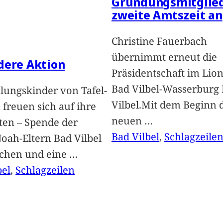
Gründungsmitglied
zweite Amtszeit an
Christine Fauerbach
übernimmt erneut die
dere Aktion
Präsidentschaft im Lion
Bad Vilbel-Wasserburg
lungskinder von Tafel-
Vilbel.Mit dem Beginn 
freuen sich auf ihre
neuen
…
ten – Spende der
Bad Vilbel
, 
Schlagzeile
oah-Eltern Bad Vilbel
achen und eine
…
bel
, 
Schlagzeilen