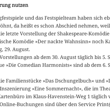
erung nutzen
festspiele und das Festspielteam haben sich 
öhnt, da heißt es schon Abschied nehmen, weil 
e letzte Vorstellung der Shakespeare-Komödie 
ritische Komödie »Der nackte Wahnsinn« noch Ka
, 29. August.
r Vorstellungen ab dem 30. August täglich bis 5
ue »Die Comedian Harmonists« sind ab dem 6. S
die Familienstücke »Das Dschungelbuch« und »
e Inszenierung »Eine Sommernacht«, die im Theat
Kartenbüro im Klaus-Havenstein-Weg 1 täglich v
5. Online-Buchungen sind über den Service Pri