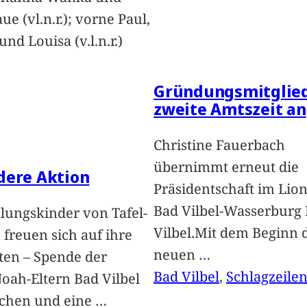
ue (vl.n.r.); vorne Paul,
nd Louisa (v.l.n.r.)
Gründungsmitglied
zweite Amtszeit an
Christine Fauerbach
übernimmt erneut die
dere Aktion
Präsidentschaft im Lion
Bad Vilbel-Wasserburg
lungskinder von Tafel-
Vilbel.Mit dem Beginn 
freuen sich auf ihre
neuen
…
ten – Spende der
Bad Vilbel
, 
Schlagzeile
oah-Eltern Bad Vilbel
achen und eine
…