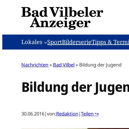
Zum
Inhalt
springen
Lokales
Sport
Bilderserie
Tipps & Term
Nachrichten
»
Bad Vilbel
»
Bildung der Jugend
Bildung der Juge
30.06.2016
|
von:
Redaktion
|
Teilen ↪