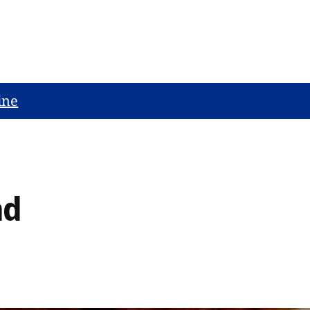
ine
nd