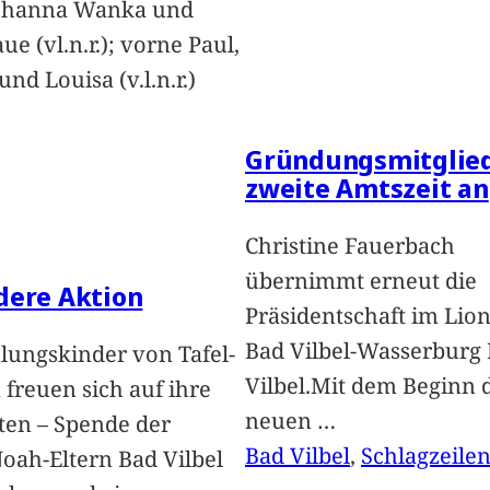
Johanna Wanka und
ue (vl.n.r.); vorne Paul,
nd Louisa (v.l.n.r.)
Gründungsmitglied
zweite Amtszeit an
Christine Fauerbach
übernimmt erneut die
dere Aktion
Präsidentschaft im Lion
Bad Vilbel-Wasserburg
lungskinder von Tafel-
Vilbel.Mit dem Beginn 
freuen sich auf ihre
neuen
…
ten – Spende der
Bad Vilbel
, 
Schlagzeile
oah-Eltern Bad Vilbel