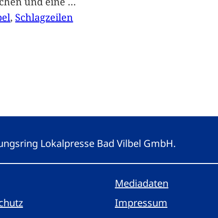
achen und eine
…
bel
, 
Schlagzeilen
eitungsring Lokalpresse Bad Vilbel GmbH.
Mediadaten
chutz
Impressum