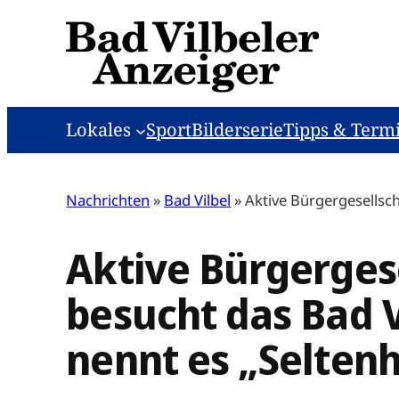
Zum
Inhalt
springen
Lokales
Sport
Bilderserie
Tipps & Term
Nachrichten
»
Bad Vilbel
»
Aktive Bürgergesellsch
Aktive Bürgergese
besucht das Bad 
nennt es „Seltenh