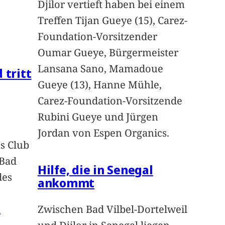
Djilor vertieft haben bei einem
Treffen Tijan Gueye (15), Carez-
Foundation-Vorsitzender
Oumar Gueye, Bürgermeister
Lansana Sano, Mamadoue
 tritt
Gueye (13), Hanne Mühle,
Carez-Foundation-Vorsitzende
Rubini Gueye und Jürgen
Jordan von Espen Organics.
s Club
 Bad
Hilfe, die in Senegal
des
ankommt
n
Zwischen Bad Vilbel-Dortelweil