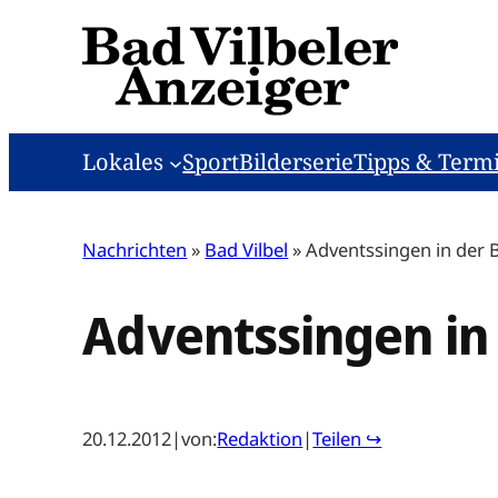
Zum
Inhalt
springen
Lokales
Sport
Bilderserie
Tipps & Term
Nachrichten
»
Bad Vilbel
»
Adventssingen in der 
Adventssingen in
20.12.2012
|
von:
Redaktion
|
Teilen ↪