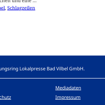
achen und eine
…
bel
, 
Schlagzeilen
eitungsring Lokalpresse Bad Vilbel GmbH.
Mediadaten
chutz
Impressum