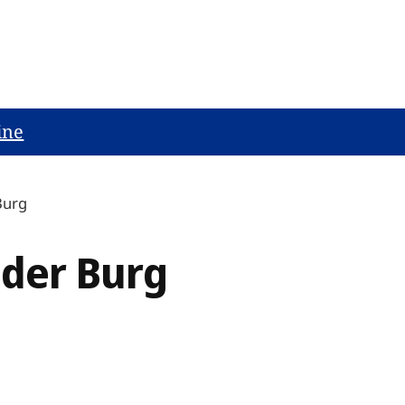
ine
Burg
 der Burg