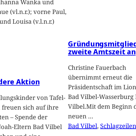
Johanna Wanka und
ue (vl.n.r.); vorne Paul,
nd Louisa (v.l.n.r.)
Gründungsmitglied
zweite Amtszeit an
Christine Fauerbach
übernimmt erneut die
dere Aktion
Präsidentschaft im Lion
Bad Vilbel-Wasserburg
lungskinder von Tafel-
Vilbel.Mit dem Beginn 
freuen sich auf ihre
neuen
…
ten – Spende der
Bad Vilbel
, 
Schlagzeile
oah-Eltern Bad Vilbel