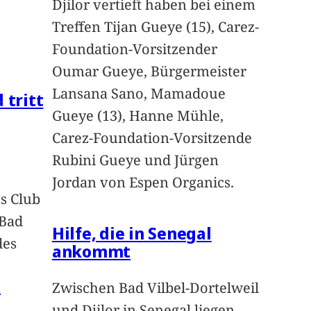
Djilor vertieft haben bei einem
Treffen Tijan Gueye (15), Carez-
Foundation-Vorsitzender
Oumar Gueye, Bürgermeister
Lansana Sano, Mamadoue
 tritt
Gueye (13), Hanne Mühle,
Carez-Foundation-Vorsitzende
Rubini Gueye und Jürgen
Jordan von Espen Organics.
s Club
 Bad
Hilfe, die in Senegal
des
ankommt
n
Zwischen Bad Vilbel-Dortelweil
und Djilor in Senegal liegen