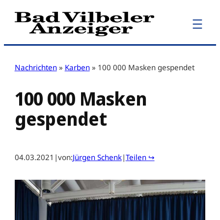
Zum
Inhalt
springen
Nachrichten
»
Karben
»
100 000 Masken gespendet
100 000 Masken
gespendet
04.03.2021
|
von:
Jürgen Schenk
|
Teilen ↪