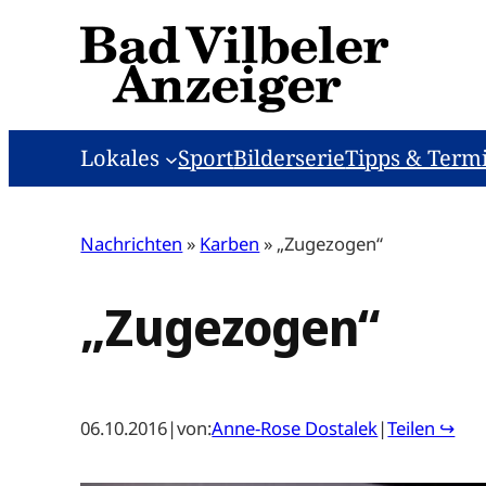
Zum
Inhalt
springen
Lokales
Sport
Bilderserie
Tipps & Term
Nachrichten
»
Karben
»
„Zugezogen“
„Zugezogen“
06.10.2016
|
von:
Anne-Rose Dostalek
|
Teilen ↪