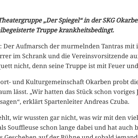
heatergruppe „Der Spiegel“ in der SKG Okarben
elbegeisterte Truppe krankheitsbedingt.
: Der Aufmarsch der murmelnden Tantras mit 
arrer im Schrank und die Vereinsvorsitzende a
uett nicht, denn seine Truppe ist mit Feuer un
port- und Kulturgemeinschaft Okarben probt die
Raum lässt. „Wir hatten das Stück schon vorige
sagen“, erklärt Spartenleiter Andreas Czuba.
fehlt, wir wussten gar nicht, was wir mit den 
st als Souffleuse schon lange dabei und hat auc
as Geschehen auf der Bühne und sobald jemand st