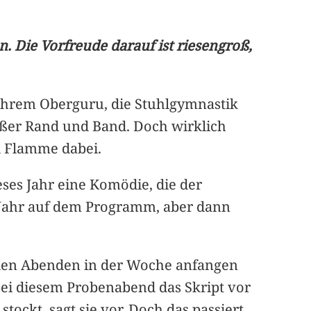
. Die Vorfreude darauf ist riesengroß,
ihrem Oberguru, die Stuhlgymnastik
ußer Rand und Band. Doch wirklich
d Flamme dabei.
ses Jahr eine Komödie, die der
s Jahr auf dem Programm, aber dann
vielen Abenden in der Woche anfangen
h bei diesem Probenabend das Skript vor
ockt, sagt sie vor. Doch das passiert