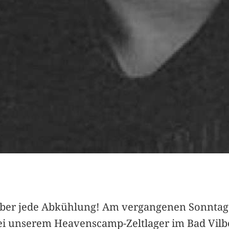
ber jede Abkühlung! Am vergangenen Sonntag ga
 unserem Heavenscamp-Zeltlager im Bad Vilbe