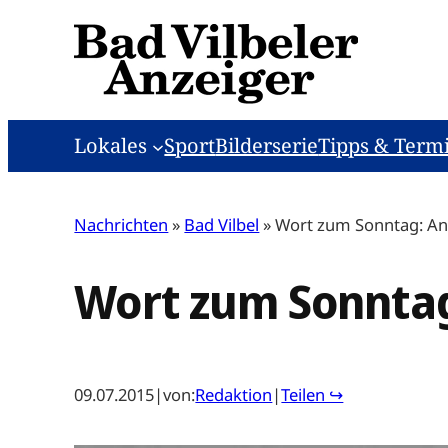
Zum
Inhalt
springen
Lokales
Sport
Bilderserie
Tipps & Term
Nachrichten
»
Bad Vilbel
»
Wort zum Sonntag: An
Wort zum Sonntag
09.07.2015
|
von:
Redaktion
|
Teilen ↪