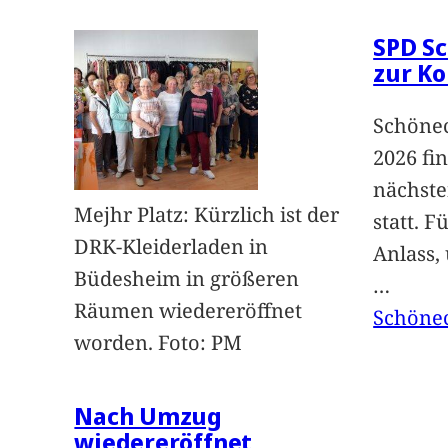
SPD Sc
zur K
Schönec
2026 fi
nächst
Mejhr Platz: Kürzlich ist der
statt. 
DRK-Kleiderladen in
Anlass,
Büdesheim in größeren
…
Räumen wiedereröffnet
Schöne
worden. Foto: PM
Nach Umzug
wiedereröffnet