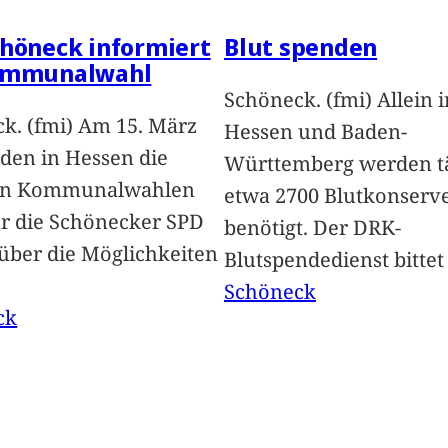
höneck informiert
Blut spenden
ommunalwahl
Schöneck. (fmi) Allein i
k. (fmi) Am 15. März
Hessen und Baden-
nden in Hessen die
Württemberg werden tä
en Kommunalwahlen
etwa 2700 Blutkonserv
Für die Schönecker SPD
benötigt. Der DRK-
 über die Möglichkeiten
Blutspendedienst bitte
Schöneck
ck