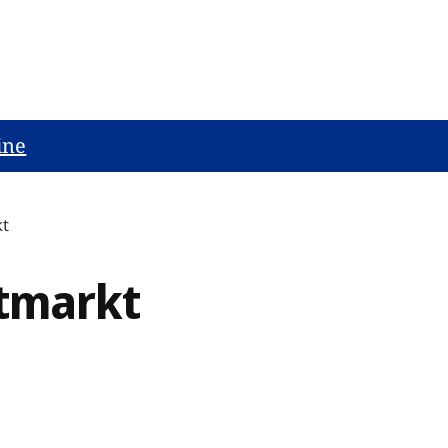
ine
kt
tmarkt