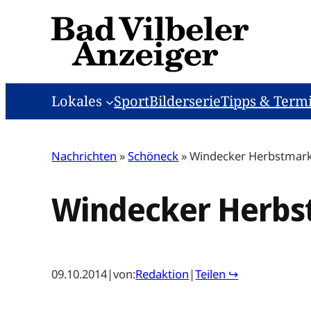
Zum
Inhalt
springen
Lokales
Sport
Bilderserie
Tipps & Term
Nachrichten
»
Schöneck
»
Windecker Herbstmar
Windecker Herbs
09.10.2014
|
von:
Redaktion
|
Teilen ↪