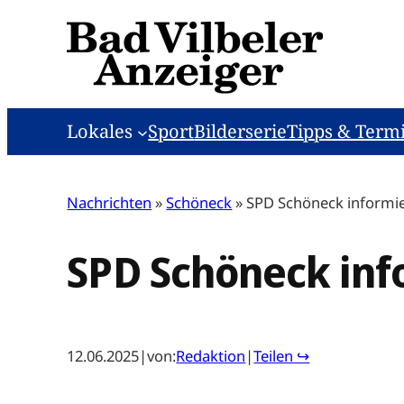
Zum
Inhalt
springen
Lokales
Sport
Bilderserie
Tipps & Term
Nachrichten
»
Schöneck
»
SPD Schöneck informi
SPD Schöneck in
12.06.2025
|
von:
Redaktion
|
Teilen ↪