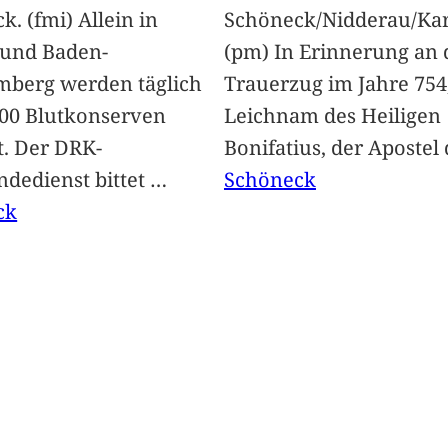
. (fmi) Allein in
Schöneck/Nidderau/Ka
 und Baden-
(pm) In Erinnerung an
berg werden täglich
Trauerzug im Jahre 754,
00 Blutkonserven
Leichnam des Heiligen
t. Der DRK-
Bonifatius, der Apostel
ndedienst bittet
…
Schöneck
ck