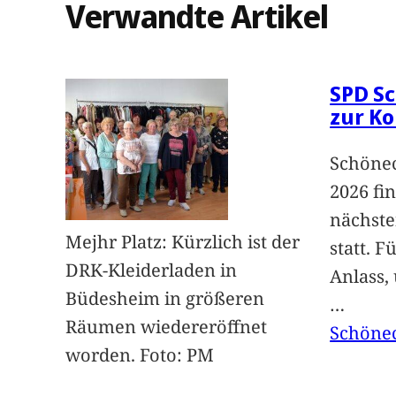
Verwandte Artikel
SPD Sc
zur K
Schönec
2026 fi
nächst
Mejhr Platz: Kürzlich ist der
statt. 
DRK-Kleiderladen in
Anlass,
Büdesheim in größeren
…
Räumen wiedereröffnet
Schöne
worden. Foto: PM