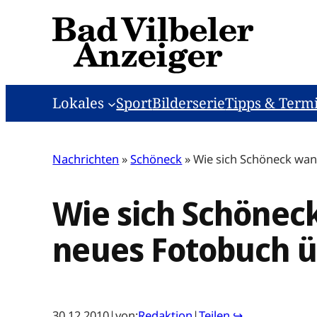
Zum
Inhalt
springen
Lokales
Sport
Bilderserie
Tipps & Term
Nachrichten
»
Schöneck
»
Wie sich Schöneck wan
Wie sich Schöneck
neues Fotobuch ü
30.12.2010
|
von:
Redaktion
|
Teilen ↪