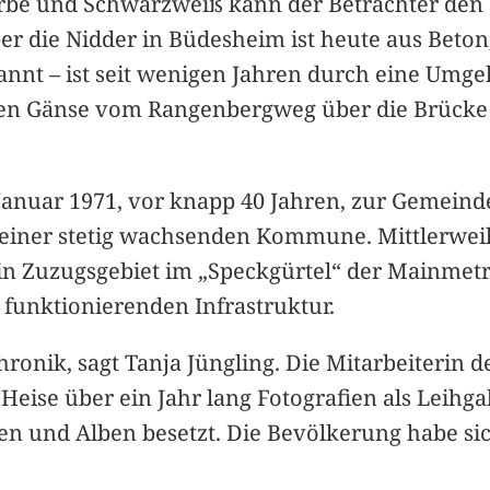
arbe und Schwarzweiß kann der Betrachter den 
er die Nidder in Büdesheim ist heute aus Beton,
nannt – ist seit wenigen Jahren durch eine Umg
den Gänse vom Rangenbergweg über die Brücke a
1. Januar 1971, vor knapp 40 Jahren, zur Geme
e einer stetig wachsenden Kommune. Mittlerweile
Zuzugsgebiet im „Speckgürtel“ der Mainmetro
 funktionierenden Infrastruktur.
Chronik, sagt Tanja Jüngling. Die Mitarbeiterin
 Heise über ein Jahr lang Fotografien als Leih
ten und Alben besetzt. Die Bevölkerung habe sic