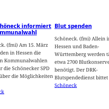
höneck informiert
Blut spenden
ommunalwahl
Schöneck. (fmi) Allein i
k. (fmi) Am 15. März
Hessen und Baden-
nden in Hessen die
Württemberg werden tä
en Kommunalwahlen
etwa 2700 Blutkonserv
Für die Schönecker SPD
benötigt. Der DRK-
 über die Möglichkeiten
Blutspendedienst bitte
Schöneck
ck