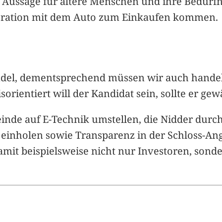
r Aussage für ältere Menschen und ihre Bedürfni
eneration mit dem Auto zum Einkaufen kommen.
l, dementsprechend müssen wir auch handeln“,
sorientiert will der Kandidat sein, sollte er ge
nde auf E-Technik umstellen, die Nidder durc
inholen sowie Transparenz in der Schloss-Ange
mit beispielsweise nicht nur Investoren, son