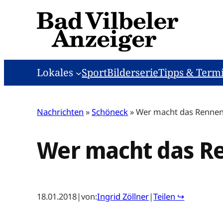
Zum
Inhalt
springen
Lokales
Sport
Bilderserie
Tipps & Term
Nachrichten
»
Schöneck
»
Wer macht das Renne
Wer macht das R
18.01.2018
|
von:
Ingrid Zöllner
|
Teilen ↪