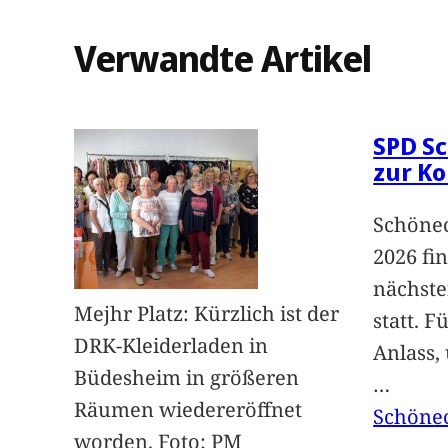
Verwandte Artikel
SPD Sc
zur K
Schönec
2026 fi
nächst
Mejhr Platz: Kürzlich ist der
statt. 
DRK-Kleiderladen in
Anlass,
Büdesheim in größeren
…
Räumen wiedereröffnet
Schöne
worden. Foto: PM