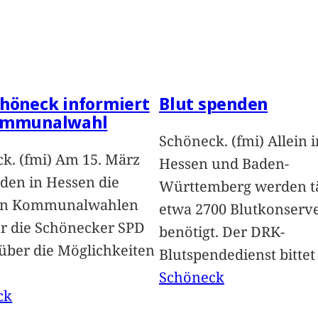
höneck informiert
Blut spenden
ommunalwahl
Schöneck. (fmi) Allein i
k. (fmi) Am 15. März
Hessen und Baden-
nden in Hessen die
Württemberg werden tä
en Kommunalwahlen
etwa 2700 Blutkonserv
Für die Schönecker SPD
benötigt. Der DRK-
 über die Möglichkeiten
Blutspendedienst bitte
Schöneck
ck