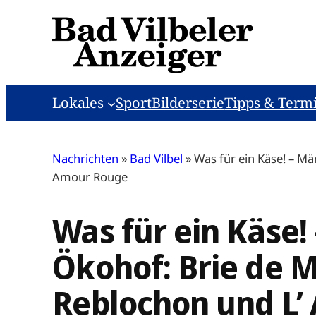
Zum
Inhalt
springen
Lokales
Sport
Bilderserie
Tipps & Term
Nachrichten
»
Bad Vilbel
»
Was für ein Käse! – M
Amour Rouge
Was für ein Käse
Ökohof: Brie de M
Reblochon und L