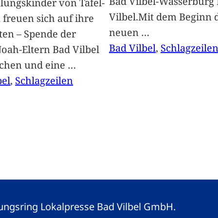
Bad Vilbel-Wasserburg
lungskinder von Tafel-
Vilbel.Mit dem Beginn 
freuen sich auf ihre
neuen
…
ten – Spende der
Bad Vilbel
, 
Schlagzeile
oah-Eltern Bad Vilbel
achen und eine
…
bel
, 
Schlagzeilen
eitungsring Lokalpresse Bad Vilbel GmbH.