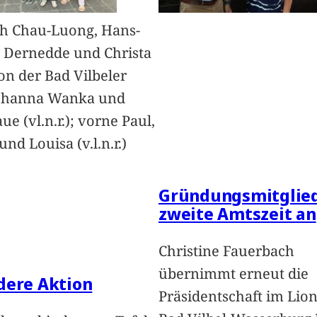
h Chau-Luong, Hans-
 Dernedde und Christa
on der Bad Vilbeler
Johanna Wanka und
ue (vl.n.r.); vorne Paul,
nd Louisa (v.l.n.r.)
Gründungsmitglied
zweite Amtszeit an
Christine Fauerbach
übernimmt erneut die
dere Aktion
Präsidentschaft im Lion