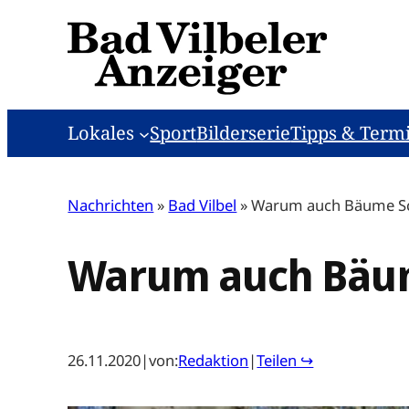
Zum
Inhalt
springen
Lokales
Sport
Bilderserie
Tipps & Term
Nachrichten
»
Bad Vilbel
»
Warum auch Bäume S
Warum auch Bäu
26.11.2020
|
von:
Redaktion
|
Teilen ↪