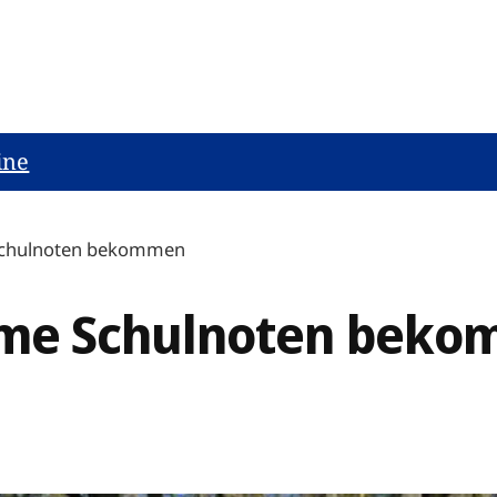
ine
chulnoten bekommen
me Schulnoten bek