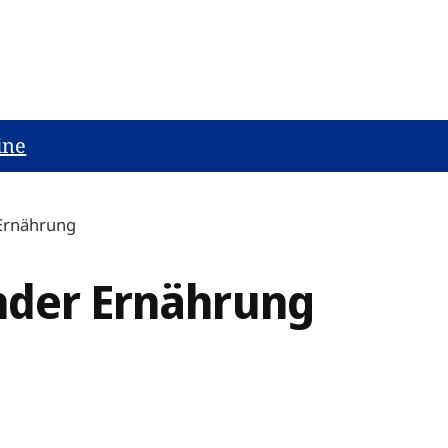
ine
 Ernährung
nder Ernährung