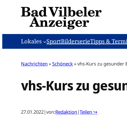
Zum
Inhalt
springen
Lokales
Sport
Bilderserie
Tipps & Term
Nachrichten
»
Schöneck
»
vhs-Kurs zu gesunder
vhs-Kurs zu gesu
27.01.2022
|
von:
Redaktion
|
Teilen ↪