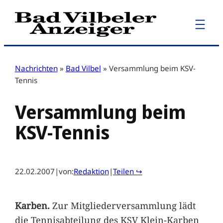
Zum
Inhalt
springen
Nachrichten
»
Bad Vilbel
»
Versammlung beim KSV-
Tennis
Versammlung beim
KSV-Tennis
22.02.2007
|
von:
Redaktion
|
Teilen ↪
Karben.
Zur Mitgliederversammlung lädt
die Tennisabteilung des KSV Klein-Karben