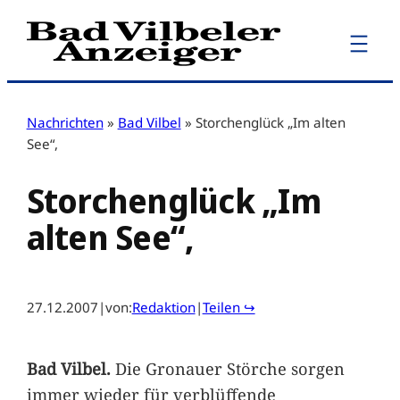
Zum
Inhalt
springen
Nachrichten
»
Bad Vilbel
»
Storchenglück „Im alten
See“,
Storchenglück „Im
alten See“,
27.12.2007
|
von:
Redaktion
|
Teilen ↪
Bad Vilbel.
Die Gronauer Störche sorgen
immer wieder für verblüffende