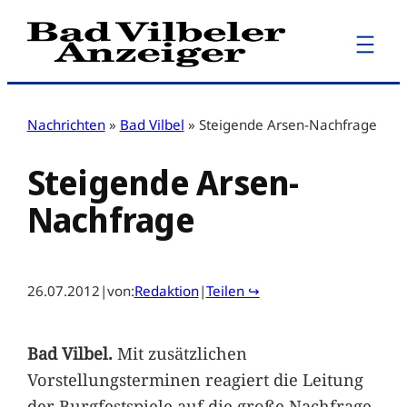
Zum
Inhalt
springen
Nachrichten
»
Bad Vilbel
»
Steigende Arsen-Nachfrage
Steigende Arsen-
Nachfrage
26.07.2012
|
von:
Redaktion
|
Teilen ↪
Bad Vilbel.
Mit zusätzlichen
Vorstellungsterminen reagiert die Leitung
der Burgfestspiele auf die große Nachfrage