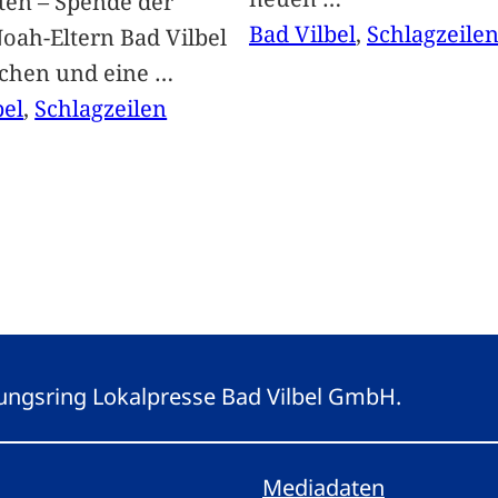
ten – Spende der
Bad Vilbel
, 
Schlagzeile
oah-Eltern Bad Vilbel
achen und eine
…
bel
, 
Schlagzeilen
eitungsring Lokalpresse Bad Vilbel GmbH.
Mediadaten