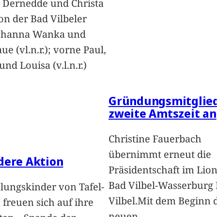
 Dernedde und Christa
on der Bad Vilbeler
Johanna Wanka und
ue (vl.n.r.); vorne Paul,
nd Louisa (v.l.n.r.)
Gründungsmitglied
zweite Amtszeit an
Christine Fauerbach
übernimmt erneut die
dere Aktion
Präsidentschaft im Lion
Bad Vilbel-Wasserburg
lungskinder von Tafel-
Vilbel.Mit dem Beginn 
freuen sich auf ihre
neuen
…