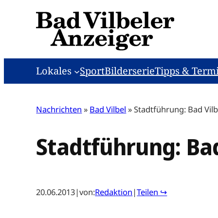
Zum
Inhalt
springen
Lokales
Sport
Bilderserie
Tipps & Term
Nachrichten
»
Bad Vilbel
»
Stadtführung: Bad Vil
Stadtführung: Ba
20.06.2013
|
von:
Redaktion
|
Teilen ↪