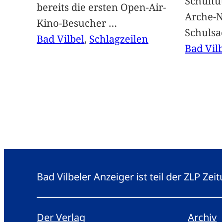
Schultü
bereits die ersten Open-Air-
Arche-N
Kino-Besucher
…
Schuls
Bad Vilbel
, 
Schlagzeilen
Bad Vil
Bad Vilbeler Anzeiger ist teil der ZLP Z
Der Verlag
Archiv