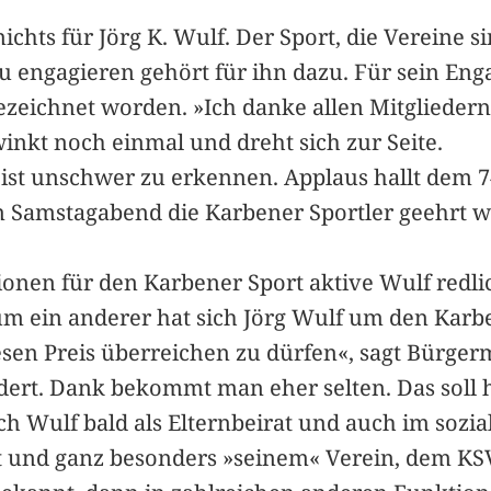
 nichts für Jörg K. Wulf. Der Sport, die Verein
zu engagieren gehört für ihn dazu. Für sein E
ezeichnet worden. »Ich danke allen Mitgliedern
, winkt noch einmal und dreht sich zur Seite.
 ist unschwer zu erkennen. Applaus hallt dem 
m Samstagabend die Karbener Sportler geehrt w
tionen für den Karbener Sport aktive Wulf redl
 ein anderer hat sich Jörg Wulf um den Karben
sen Preis überreichen zu dürfen«, sagt Bürger
ordert. Dank bekommt man eher selten. Das soll 
h Wulf bald als Elternbeirat und auch im sozial
rt und ganz besonders »seinem« Verein, dem KS