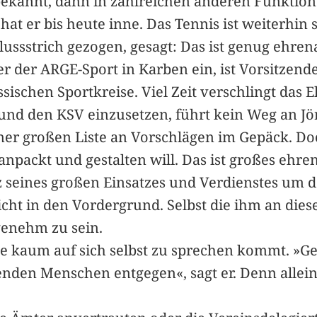
 bekannt, dann in zahlreichen anderen Funktion
at er bis heute inne. Das Tennis ist weiterhin 
lussstrich gezogen, gesagt: Das ist genug ehre
der der ARGE-Sport in Karben ein, ist Vorsitzen
ischen Sportkreise. Viel Zeit verschlingt das 
und den KSV einzusetzen, führt kein Weg an Jö
iner großen Liste an Vorschlägen im Gepäck. Do
 anpackt und gestalten will. Das ist großes eh
z seines großen Einsatzes und Verdienstes um de
nicht in den Vordergrund. Selbst die ihm an d
genehm zu sein.
ede kaum auf sich selbst zu sprechen kommt. »G
enden Menschen entgegen«, sagt er. Denn alleine,