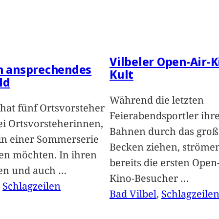
Vilbeler Open-Air-K
in ansprechendes
Kult
ld
Während die letzten
hat fünf Ortsvorsteher
Feierabendsportler ihr
i Ortsvorsteherinnen,
Bahnen durch das groß
 in einer Sommerserie
Becken ziehen, ströme
len möchten. In ihren
bereits die ersten Open-
len und auch
…
Kino-Besucher
…
, 
Schlagzeilen
Bad Vilbel
, 
Schlagzeile