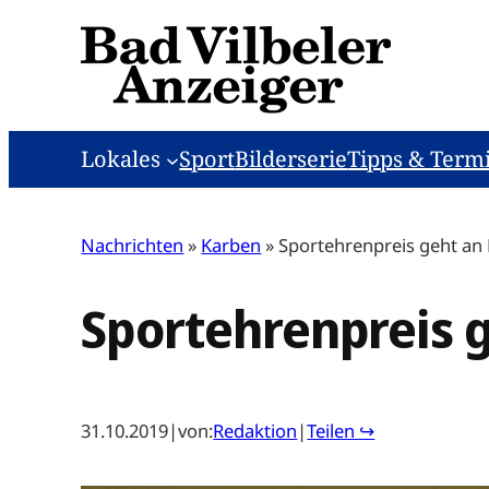
Zum
Inhalt
springen
Lokales
Sport
Bilderserie
Tipps & Term
Nachrichten
»
Karben
»
Sportehrenpreis geht an 
Sportehrenpreis g
31.10.2019
|
von:
Redaktion
|
Teilen ↪