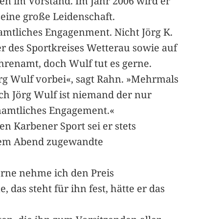
en im Vorstand. Im Jahr 2006 wird er
seine große Leidenschaft.
namtliches Engagenment. Nicht Jörg K.
der des Sportkreises Wetterau sowie auf
Ehrenamt, doch Wulf tut es gerne.
rg Wulf vorbei«, sagt Rahn. »Mehrmals
ch Jörg Wulf ist niemand der nur
renamtliches Engagement.«
n Karbener Sport sei er stets
iesem Abend zugewandte
erne nehme ich den Preis
 das steht für ihn fest, hätte er das