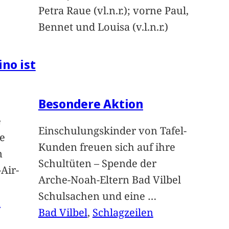
Petra Raue (vl.n.r.); vorne Paul,
Bennet und Louisa (v.l.n.r.)
ino ist
Besondere Aktion
e
Einschulungskinder von Tafel-
e
Kunden freuen sich auf ihre
n
Schultüten – Spende der
Air-
Arche-Noah-Eltern Bad Vilbel
Schulsachen und eine
…
n
Bad Vilbel
, 
Schlagzeilen