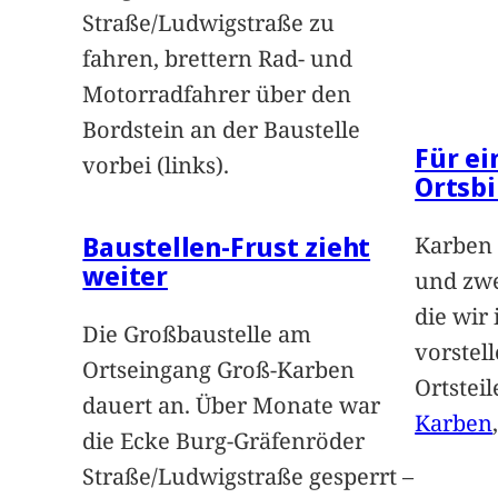
Straße/Ludwigstraße zu
fahren, brettern Rad- und
Motorradfahrer über den
Bordstein an der Baustelle
Für e
vorbei (links).
Ortsbi
Baustellen-Frust zieht
Karben 
weiter
und zwe
die wir
Die Großbaustelle am
vorstel
Ortseingang Groß-Karben
Ortstei
dauert an. Über Monate war
Karben
die Ecke Burg-Gräfenröder
Straße/Ludwigstraße gesperrt –