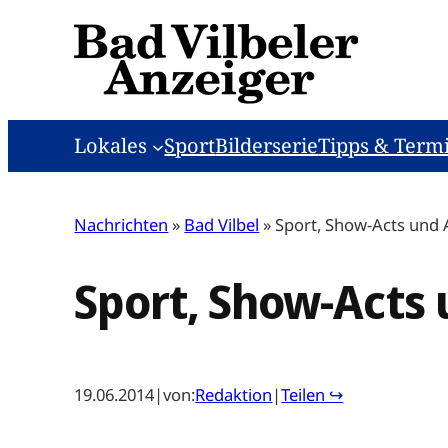
Zum
Inhalt
springen
Lokales
Sport
Bilderserie
Tipps & Term
Nachrichten
»
Bad Vilbel
»
Sport, Show-Acts und
Sport, Show-Acts
19.06.2014
|
von:
Redaktion
|
Teilen ↪