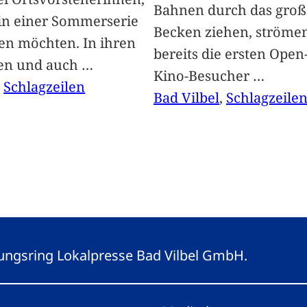
Bahnen durch das groß
 in einer Sommerserie
Becken ziehen, ströme
len möchten. In ihren
bereits die ersten Open-
len und auch
…
Kino-Besucher
…
, 
Schlagzeilen
Bad Vilbel
, 
Schlagzeile
eitungsring Lokalpresse Bad Vilbel GmbH.