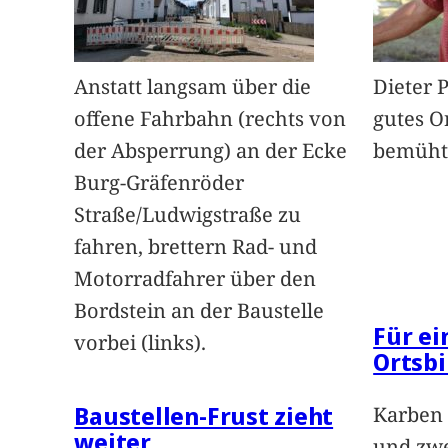
Anstatt langsam über die
Dieter 
offene Fahrbahn (rechts von
gutes O
der Absperrung) an der Ecke
bemüht
Burg-Gräfenröder
Straße/Ludwigstraße zu
fahren, brettern Rad- und
Motorradfahrer über den
Bordstein an der Baustelle
Für e
vorbei (links).
Ortsbi
Baustellen-Frust zieht
Karben 
weiter
und zwe