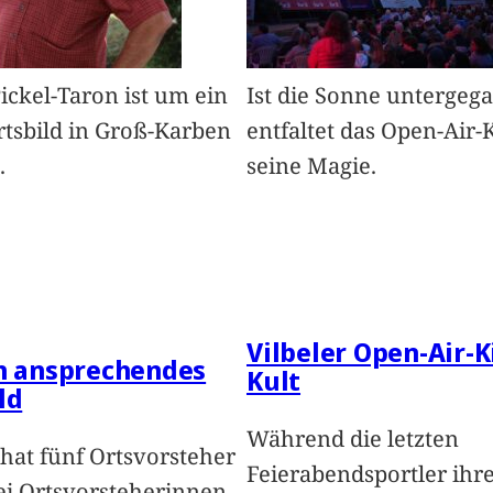
Pickel-Taron ist um ein
Ist die Sonne untergeg
rtsbild in Groß-Karben
entfaltet das Open-Air-
.
seine Magie.
Vilbeler Open-Air-K
in ansprechendes
Kult
ld
Während die letzten
hat fünf Ortsvorsteher
Feierabendsportler ihr
i Ortsvorsteherinnen,