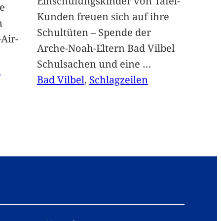
Einschulungskinder von Tafel-
e
Kunden freuen sich auf ihre
n
Schultüten – Spende der
Air-
Arche-Noah-Eltern Bad Vilbel
Schulsachen und eine
…
n
Bad Vilbel
, 
Schlagzeilen