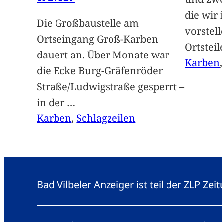
die wir
Die Großbaustelle am
vorstel
Ortseingang Groß-Karben
Ortstei
dauert an. Über Monate war
Karben
die Ecke Burg-Gräfenröder
Straße/Ludwigstraße gesperrt –
in der
…
Karben
, 
Schlagzeilen
Bad Vilbeler Anzeiger ist teil der ZLP Z