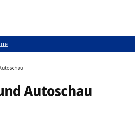
ine
 Autoschau
 und Autoschau