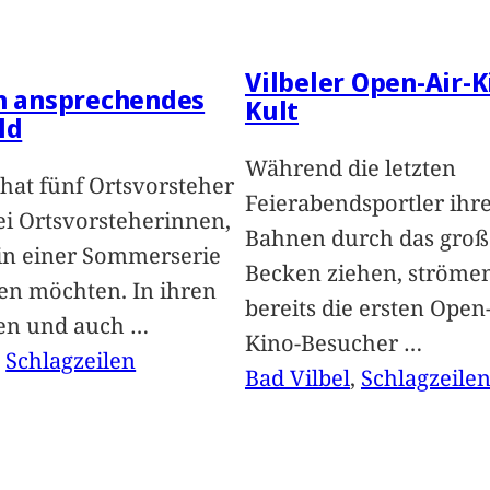
Vilbeler Open-Air-K
in ansprechendes
Kult
ld
Während die letzten
hat fünf Ortsvorsteher
Feierabendsportler ihr
i Ortsvorsteherinnen,
Bahnen durch das groß
 in einer Sommerserie
Becken ziehen, ströme
len möchten. In ihren
bereits die ersten Open-
len und auch
…
Kino-Besucher
…
, 
Schlagzeilen
Bad Vilbel
, 
Schlagzeile