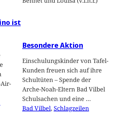
Bennet und Louisa (v.l.n.r.)
ino ist
Besondere Aktion
e
Einschulungskinder von Tafel-
e
Kunden freuen sich auf ihre
n
Schultüten – Spende der
Air-
Arche-Noah-Eltern Bad Vilbel
Schulsachen und eine
…
n
Bad Vilbel
, 
Schlagzeilen