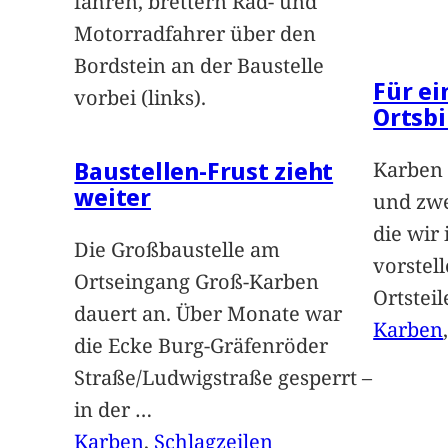
fahren, brettern Rad- und
Motorradfahrer über den
Bordstein an der Baustelle
Für e
vorbei (links).
Ortsbi
Baustellen-Frust zieht
Karben 
weiter
und zwe
die wir
Die Großbaustelle am
vorstel
Ortseingang Groß-Karben
Ortstei
dauert an. Über Monate war
Karben
die Ecke Burg-Gräfenröder
Straße/Ludwigstraße gesperrt –
in der
…
Karben
, 
Schlagzeilen