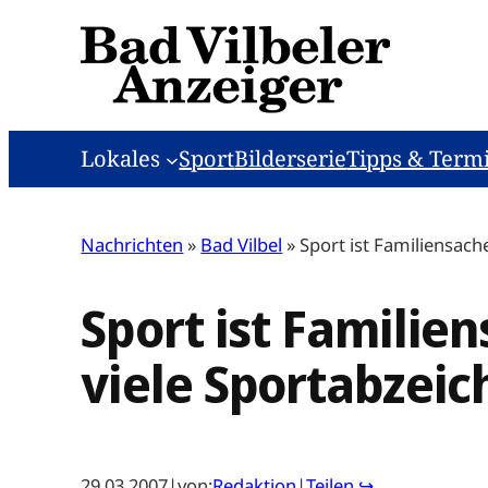
Zum
Inhalt
springen
Lokales
Sport
Bilderserie
Tipps & Term
Nachrichten
»
Bad Vilbel
»
Sport ist Familiensach
Sport ist Familie
viele Sportabzeic
29.03.2007
|
von:
Redaktion
|
Teilen ↪