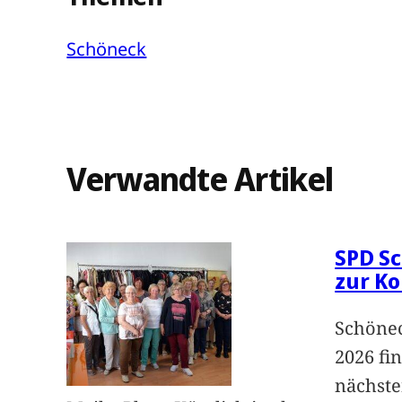
Schöneck
Verwandte Artikel
SPD Sc
zur K
Schönec
2026 fi
nächst