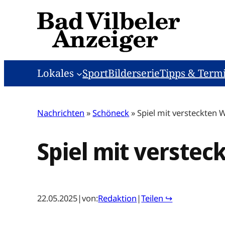
Zum
Inhalt
springen
Lokales
Sport
Bilderserie
Tipps & Term
Nachrichten
»
Schöneck
»
Spiel mit versteckten W
Spiel mit verstec
22.05.2025
|
von:
Redaktion
|
Teilen ↪