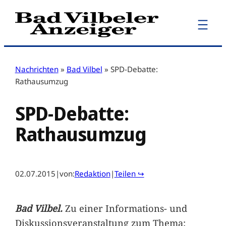
Zum
Inhalt
springen
Nachrichten
»
Bad Vilbel
»
SPD-Debatte:
Rathausumzug
SPD-Debatte:
Rathausumzug
02.07.2015
|
von:
Redaktion
|
Teilen ↪
Bad Vilbel.
Zu einer Informations- und
Diskussionsveranstaltung zum Thema: