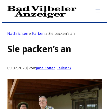
Zum
Inhalt
springen
Nachrichten
»
Karben
»
Sie packen’s an
Sie packen’s an
09.07.2020
|
von:
Jana Kötter
|
Teilen ↪