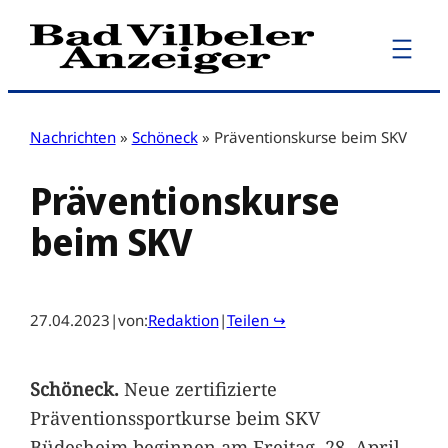
Zum
Inhalt
springen
Nachrichten
»
Schöneck
»
Präventionskurse beim SKV
Präventionskurse
beim SKV
27.04.2023
|
von:
Redaktion
|
Teilen ↪
Schöneck.
Neue zertifizierte
Präventionssportkurse beim SKV
Büdesheim beginnen am Freitag, 28. April.