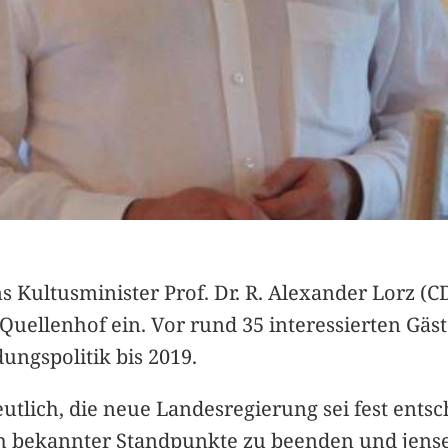
ns Kultusminister Prof. Dr. R. Alexander Lorz (
Quellenhof ein. Vor rund 35 interessierten Gäst
ngspolitik bis 2019.
tlich, die neue Landesregierung sei fest entsc
ch bekannter Standpunkte zu beenden und jens