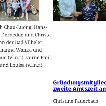
h Chau-Luong, Hans-
 Dernedde und Christa
on der Bad Vilbeler
Johanna Wanka und
ue (vl.n.r.); vorne Paul,
nd Louisa (v.l.n.r.)
Gründungsmitglied
zweite Amtszeit an
Christine Fauerbach