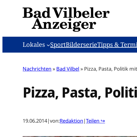
Zum
Inhalt
springen
Lokales
Sport
Bilderserie
Tipps & Term
Nachrichten
»
Bad Vilbel
»
Pizza, Pasta, Politik m
Pizza, Pasta, Poli
19.06.2014
|
von:
Redaktion
|
Teilen ↪