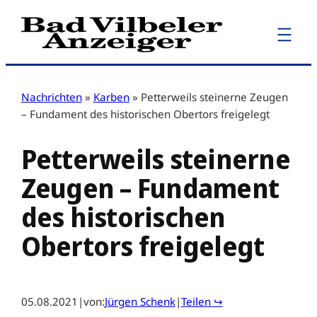
Zum
Inhalt
springen
Nachrichten
»
Karben
»
Petterweils steinerne Zeugen
– Fundament des historischen Obertors freigelegt
Petterweils steinerne
Zeugen – Fundament
des historischen
Obertors freigelegt
05.08.2021
|
von:
Jürgen Schenk
|
Teilen ↪