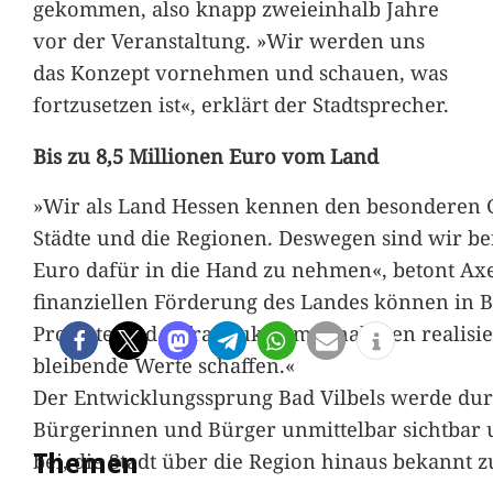
gekommen, also knapp zweieinhalb Jahre
vor der Veranstaltung. »Wir werden uns
das Konzept vornehmen und schauen, was
fortzusetzen ist«, erklärt der Stadtsprecher.
Bis zu 8,5 Millionen Euro vom Land
»Wir als Land Hessen kennen den besonderen G
Städte und die Regionen. Deswegen sind wir bere
Euro dafür in die Hand zu nehmen«, betont Axe
finanziellen Förderung des Landes können in Ba
Projekte und Infrastrukturmaßnahmen realisier
bleibende Werte schaffen.«
Der Entwicklungssprung Bad Vilbels werde durc
Bürgerinnen und Bürger unmittelbar sichtbar 
Themen
bei, die Stadt über die Region hinaus bekannt 