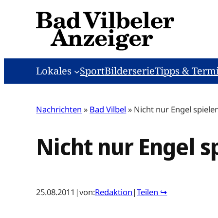
Zum
Inhalt
springen
Lokales
Sport
Bilderserie
Tipps & Term
Nachrichten
»
Bad Vilbel
»
Nicht nur Engel spiele
Nicht nur Engel s
25.08.2011
|
von:
Redaktion
|
Teilen ↪