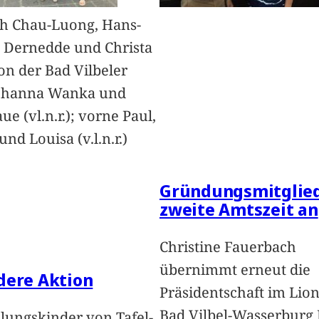
h Chau-Luong, Hans-
 Dernedde und Christa
on der Bad Vilbeler
Johanna Wanka und
ue (vl.n.r.); vorne Paul,
nd Louisa (v.l.n.r.)
Gründungsmitglied
zweite Amtszeit an
Christine Fauerbach
übernimmt erneut die
dere Aktion
Präsidentschaft im Lion
Bad Vilbel-Wasserburg
lungskinder von Tafel-