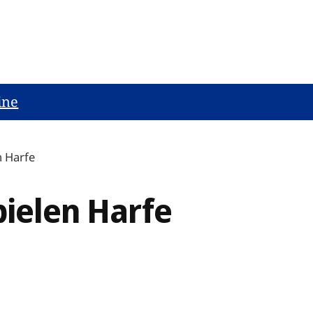
ine
n Harfe
pielen Harfe