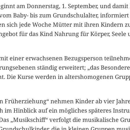
ginnt am Donnerstag, 1. September, und damit 
vom Baby- bis zum Grundschulalter, informiert
en sich jede Woche Mütter mit ihren Kindern z
gebot für das Kind Nahrung für Körper, Seele 
mit einer erwachsenen Bezugsperson teilnehme
rungsebenen ständig erweitert; „das Besondere 
mt. Die Kurse werden in altershomogenen Grupp
 Früherziehung“ nehmen Kinder ab vier Jahren
h im Hinblick auf ein mögliches späteres Inst
s. Das „Musikschiff“ verfolgt die musikalische 
 Grundschulkinder, die in kleinen Gruppen mus