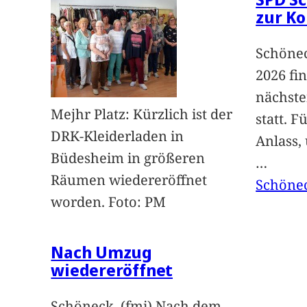
zur K
Schönec
2026 fi
nächst
Mejhr Platz: Kürzlich ist der
statt. 
DRK-Kleiderladen in
Anlass,
Büdesheim in größeren
…
Räumen wiedereröffnet
Schöne
worden. Foto: PM
Nach Umzug
wiedereröffnet
Schöneck. (fmi) Nach dem