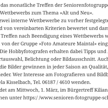
 das monatliche Treffen der Seniorenfotogruppe
n Wettbewerbs zum Thema »Alt und Neu«.
r zwei interne Wettbewerbe zu vorher festgele
d von vereinbarten Kriterien bewertet und dami
 Treffen nach Beendigung eines Wettbewerbs 
 von der Gruppe »Foto Amateure Maintal« einge
 Die Hobbyfotografen erhalten dabei Tipps un
ortauswahl, Belichtung oder Bildausschnitt. Au
ie Bilder gewinnen in jeder Saison an Qualität
lieder. Wer Interesse am Fotografieren und Bil
la Kisselbach, Tel. 06187 / 4610 wenden.
det am Mittwoch, 1. März, im Bürgertreff Kili
onen unter https:/ /www.senioren-fotogruppe-sc