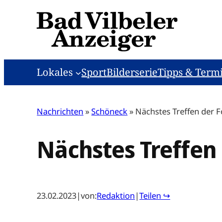
Zum
Inhalt
springen
Lokales
Sport
Bilderserie
Tipps & Term
Nachrichten
»
Schöneck
»
Nächstes Treffen der 
Nächstes Treffen
23.02.2023
|
von:
Redaktion
|
Teilen ↪