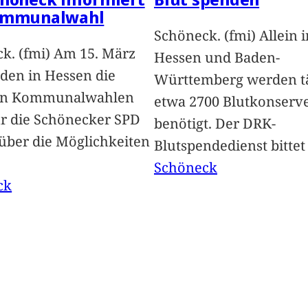
ommunalwahl
Schöneck. (fmi) Allein i
k. (fmi) Am 15. März
Hessen und Baden-
nden in Hessen die
Württemberg werden tä
en Kommunalwahlen
etwa 2700 Blutkonserv
Für die Schönecker SPD
benötigt. Der DRK-
 über die Möglichkeiten
Blutspendedienst bitte
Schöneck
ck