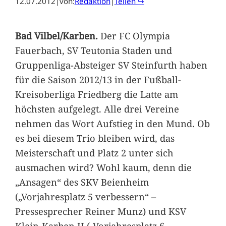
12.07.2012
|
von:
Redaktion
|
Teilen ↪
Bad Vilbel/Karben.
Der FC Olympia
Fauerbach, SV Teutonia Staden und
Gruppenliga-Absteiger SV Steinfurth haben
für die Saison 2012/13 in der Fußball-
Kreisoberliga Friedberg die Latte am
höchsten aufgelegt. Alle drei Vereine
nehmen das Wort Aufstieg in den Mund. Ob
es bei diesem Trio bleiben wird, das
Meisterschaft und Platz 2 unter sich
ausmachen wird? Wohl kaum, denn die
„Ansagen“ des SKV Beienheim
(„Vorjahresplatz 5 verbessern“ –
Pressesprecher Reiner Munz) und KSV
Klein-Karben II („Vorjahresplatz 6