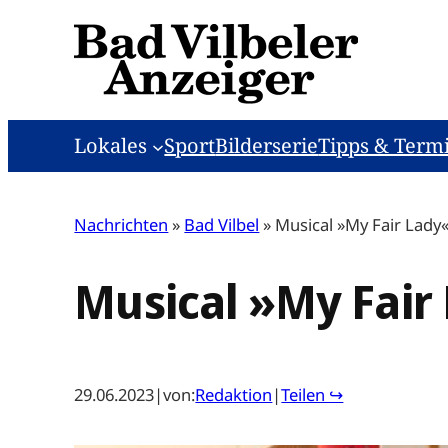
Zum
Inhalt
springen
Lokales
Sport
Bilderserie
Tipps & Term
Nachrichten
»
Bad Vilbel
»
Musical »My Fair Lady«
Musical »My Fair 
29.06.2023
|
von:
Redaktion
|
Teilen ↪