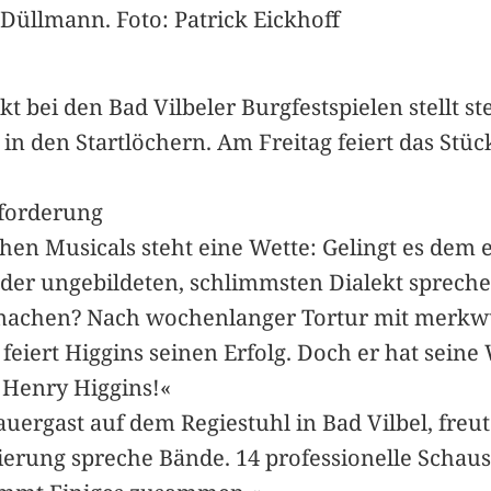
 Düllmann. Foto: Patrick Eickhoff
bei den Bad Vilbeler Burgfestspielen stellt stet
 in den Startlöchern. Am Freitag feiert das Stü
sforderung
hen Musicals steht eine Wette: Gelingt es dem
 der ungebildeten, schlimmsten Dialekt sprech
zu machen? Nach wochenlanger Tortur mit merk
feiert Higgins seinen Erfolg. Doch er hat seine
 Henry Higgins!«
Dauergast auf dem Regiestuhl in Bad Vilbel, freu
nierung spreche Bände. 14 professionelle Schausp