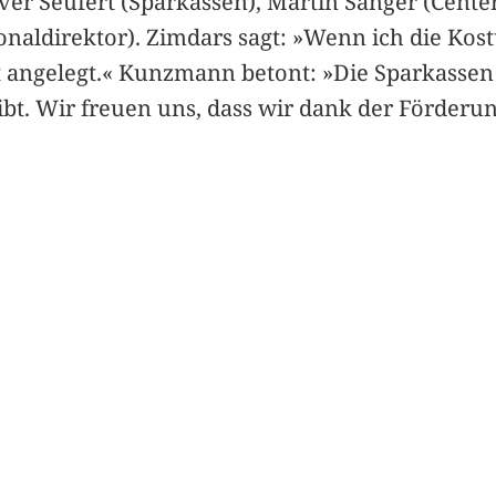
er Seufert (Sparkassen), Martin Sänger (Centerl
onaldirektor). Zimdars sagt: »Wenn ich die Ko
ut angelegt.« Kunzmann betont: »Die Sparkassen 
e gibt. Wir freuen uns, dass wir dank der Förde