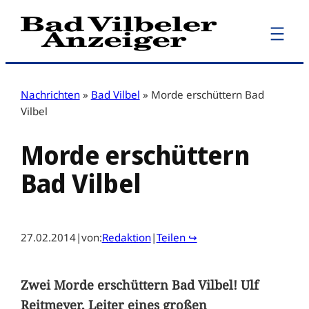
Zum
Inhalt
springen
Nachrichten
»
Bad Vilbel
»
Morde erschüttern Bad
Vilbel
Morde erschüttern
Bad Vilbel
27.02.2014
|
von:
Redaktion
|
Teilen ↪
Zwei Morde erschüttern Bad Vilbel! Ulf
Reitmeyer, Leiter eines großen