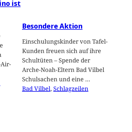
ino ist
Besondere Aktion
e
Einschulungskinder von Tafel-
e
Kunden freuen sich auf ihre
n
Schultüten – Spende der
Air-
Arche-Noah-Eltern Bad Vilbel
Schulsachen und eine
…
n
Bad Vilbel
, 
Schlagzeilen