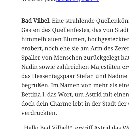
Bad Vilbel.
Eine strahlende Quellenköni
Gästen des Quellenfestes, das von Stad
himmelblauen Blumen, hochgesteckter F
erobert, noch ehe sie am Arm des Zer
Spalier von Menschen zurückgelegt hat
Nadin sowie zahlreichen Majestäten erw
das Hessentagspaar Stefan und Nadin
begrüßen. Im Namen von mehr als eine
Bettina I. das Wort, um Astrid mit ein
doch dein Charme lebt in der Stadt der
verdrückten.
„Hallo Bad Vilbel!“, ergriff Astrid das 