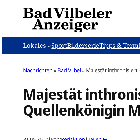
Zum
Inhalt
springen
Lokales
Sport
Bilderserie
Tipps & Term
Nachrichten
»
Bad Vilbel
»
Majestät inthronisiert
Majestät inthroni
Quellenkönigin M
31.05.2007
|
von:
Redaktion
|
Teilen ↪