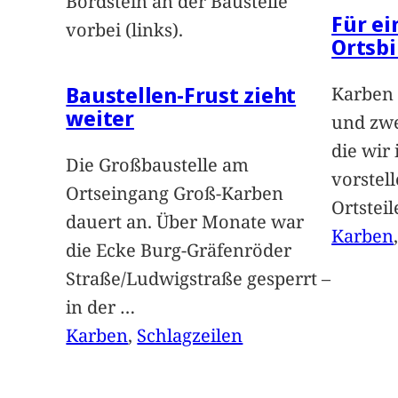
Bordstein an der Baustelle
Für e
vorbei (links).
Ortsbi
Baustellen-Frust zieht
Karben 
weiter
und zwe
die wir
Die Großbaustelle am
vorstel
Ortseingang Groß-Karben
Ortstei
dauert an. Über Monate war
Karben
die Ecke Burg-Gräfenröder
Straße/Ludwigstraße gesperrt –
in der
…
Karben
, 
Schlagzeilen