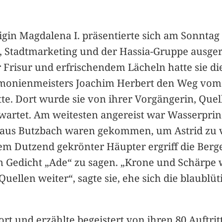
gin Magdalena I. präsentierte sich am Sonntag 
t, Stadtmarketing und der Hassia-Gruppe ausgeri
risur und erfrischendem Lächeln hatte sie die
emonienmeisters Joachim Herbert den Weg vom
te. Dort wurde sie von ihrer Vorgängerin, Quel
artet. Am weitesten angereist war Wasserprinz
e aus Butzbach waren gekommen, um Astrid zu
m Dutzend gekrönter Häupter ergriff die Ber
em Gedicht „Ade“ zu sagen. „Krone und Schärpe w
 Quellen weiter“, sagte sie, ehe sich die blaub
Wort und erzählte begeistert von ihren 80 Auftri