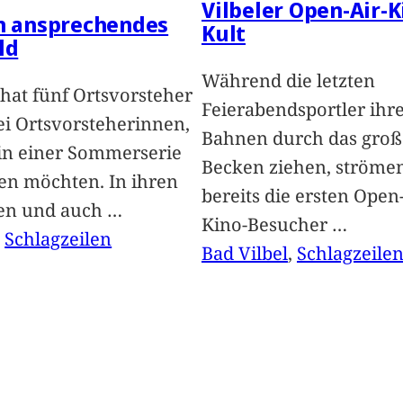
Vilbeler Open-Air-K
in ansprechendes
Kult
ld
Während die letzten
hat fünf Ortsvorsteher
Feierabendsportler ihr
i Ortsvorsteherinnen,
Bahnen durch das groß
 in einer Sommerserie
Becken ziehen, ströme
len möchten. In ihren
bereits die ersten Open-
len und auch
…
Kino-Besucher
…
, 
Schlagzeilen
Bad Vilbel
, 
Schlagzeile