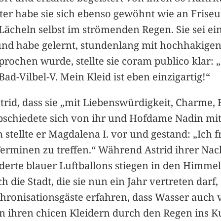
er habe sie sich ebenso gewöhnt wie an Friseu
ächeln selbst im strömenden Regen. Sie sei ein 
 habe gelernt, stundenlang mit hochhakigen 
sprochen wurde, stellte sie coram publico klar:
ad-Vilbel-V. Mein Kleid ist eben einzigartig!“
rid, dass sie „mit Liebenswürdigkeit, Charme, 
bschiedete sich von ihr und Hofdame Nadin mit
n stellte er Magdalena I. vor und gestand: „Ich
 Terminen zu treffen.“ Während Astrid ihrer Nac
rte blauer Luftballons stiegen in den Himmel.
 die Stadt, die sie nun ein Jahr vertreten darf,
nthronisationsgäste erfahren, dass Wasser auch 
n ihren chicen Kleidern durch den Regen ins K