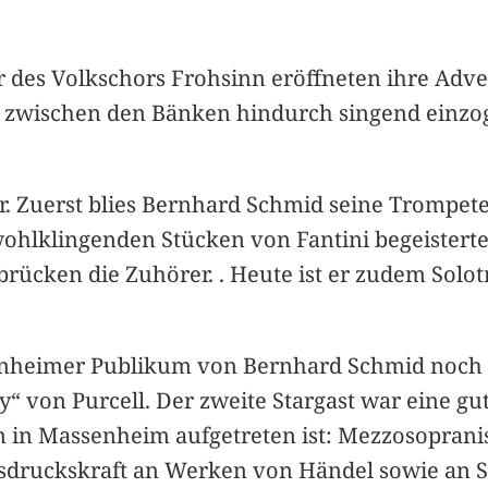
 des Volkschors Frohsinn eröffneten ihre Adv
he zwischen den Bänken hindurch singend einz
or. Zuerst blies Bernhard Schmid seine Trompet
i wohlklingenden Stücken von Fantini begeistert
ücken die Zuhörer. . Heute ist er zudem Solot
enheimer Publikum von Bernhard Schmid noch e
 von Purcell. Der zweite Stargast war eine gut
 in Massenheim aufgetreten ist: Mezzosopranist
Ausdruckskraft an Werken von Händel sowie an S