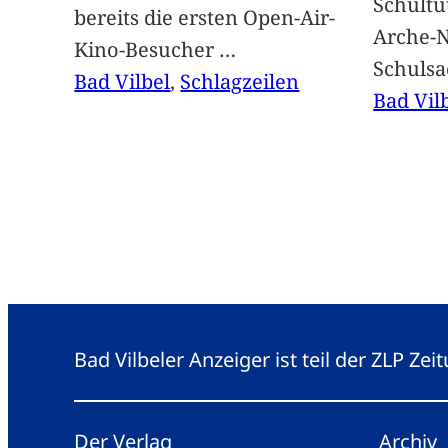
Schultü
bereits die ersten Open-Air-
Arche-N
Kino-Besucher
…
Schuls
Bad Vilbel
, 
Schlagzeilen
Bad Vil
Bad Vilbeler Anzeiger ist teil der ZLP Z
Der Verlag
Archiv