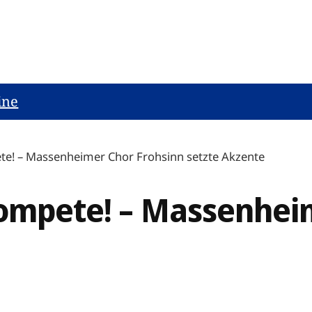
ine
ete! – Massenheimer Chor Frohsinn setzte Akzente
Trompete! – Massenhei