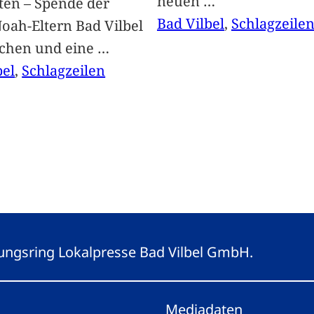
neuen
…
ten – Spende der
Bad Vilbel
, 
Schlagzeile
oah-Eltern Bad Vilbel
achen und eine
…
bel
, 
Schlagzeilen
eitungsring Lokalpresse Bad Vilbel GmbH.
Mediadaten