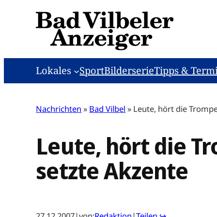
Zum
Inhalt
springen
Lokales
Sport
Bilderserie
Tipps & Term
Nachrichten
»
Bad Vilbel
»
Leute, hört die Tromp
Leute, hört die 
setzte Akzente
27.12.2007
|
von:
Redaktion
|
Teilen ↪