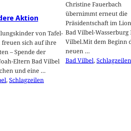
Christine Fauerbach
übernimmt erneut die
dere Aktion
Präsidentschaft im Lion
Bad Vilbel-Wasserburg
lungskinder von Tafel-
Vilbel.Mit dem Beginn 
freuen sich auf ihre
neuen
…
ten – Spende der
Bad Vilbel
, 
Schlagzeile
oah-Eltern Bad Vilbel
achen und eine
…
bel
, 
Schlagzeilen