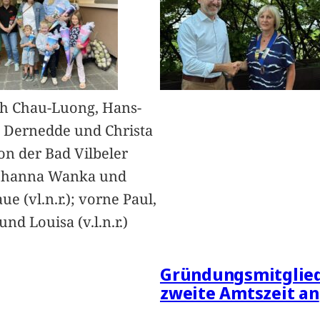
h Chau-Luong, Hans-
 Dernedde und Christa
on der Bad Vilbeler
Johanna Wanka und
ue (vl.n.r.); vorne Paul,
nd Louisa (v.l.n.r.)
Gründungsmitglied
zweite Amtszeit an