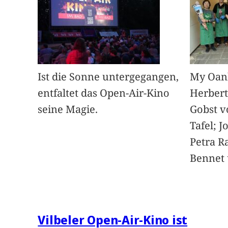
Ist die Sonne untergegangen,
My Oan
entfaltet das Open-Air-Kino
Herbert
seine Magie.
Gobst v
Tafel; 
Petra Ra
Bennet u
Vilbeler Open-Air-Kino ist