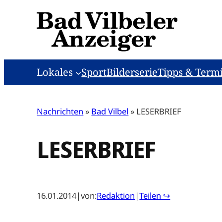
Zum
Inhalt
springen
Lokales
Sport
Bilderserie
Tipps & Term
Nachrichten
»
Bad Vilbel
»
LESERBRIEF
LESERBRIEF
16.01.2014
|
von:
Redaktion
|
Teilen ↪