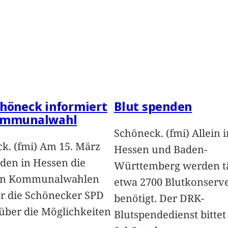
höneck informiert
Blut spenden
ommunalwahl
Schöneck. (fmi) Allein i
k. (fmi) Am 15. März
Hessen und Baden-
nden in Hessen die
Württemberg werden tä
en Kommunalwahlen
etwa 2700 Blutkonserv
Für die Schönecker SPD
benötigt. Der DRK-
 über die Möglichkeiten
Blutspendedienst bitte