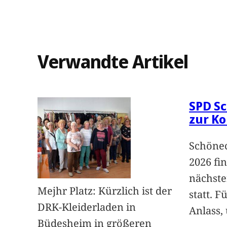
Verwandte Artikel
SPD Sc
zur K
Schönec
2026 fi
nächst
Mejhr Platz: Kürzlich ist der
statt. 
DRK-Kleiderladen in
Anlass,
Büdesheim in größeren
…