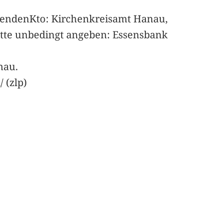
pendenKto: Kirchenkreisamt Hanau,
itte unbedingt angeben: Essensbank
nau.
 (zlp)