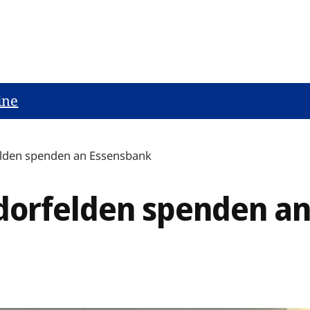
ine
lden spenden an Essensbank
dorfelden spenden an