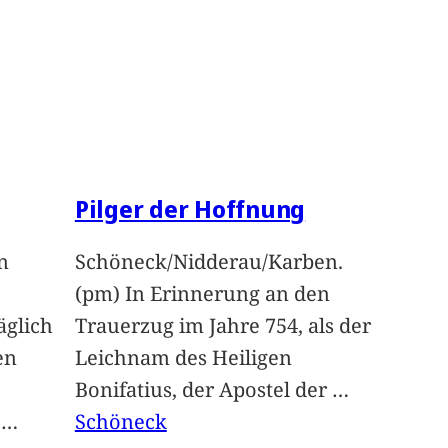
Pilger der Hoffnung
n
Schöneck/Nidderau/Karben.
(pm) In Erinnerung an den
glich
Trauerzug im Jahre 754, als der
en
Leichnam des Heiligen
Bonifatius, der Apostel der
…
t
…
Schöneck