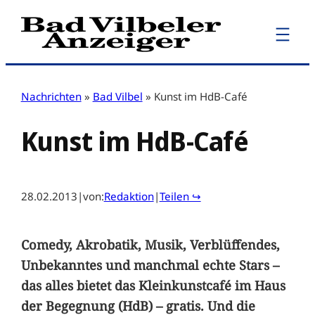
Zum
Inhalt
springen
Nachrichten
»
Bad Vilbel
»
Kunst im HdB-Café
Kunst im HdB-Café
28.02.2013
|
von:
Redaktion
|
Teilen ↪
Comedy, Akrobatik, Musik, Verblüffendes,
Unbekanntes und manchmal echte Stars –
das alles bietet das Kleinkunstcafé im Haus
der Begegnung (HdB) – gratis. Und die