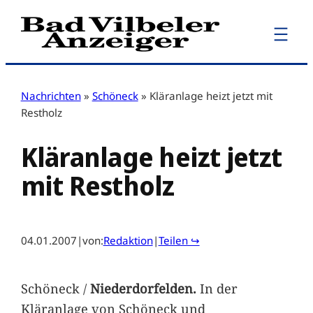
Zum
Inhalt
springen
Nachrichten
»
Schöneck
»
Kläranlage heizt jetzt mit
Restholz
Kläranlage heizt jetzt
mit Restholz
04.01.2007
|
von:
Redaktion
|
Teilen ↪
Schöneck /
Niederdorfelden.
In der
Kläranlage von Schöneck und