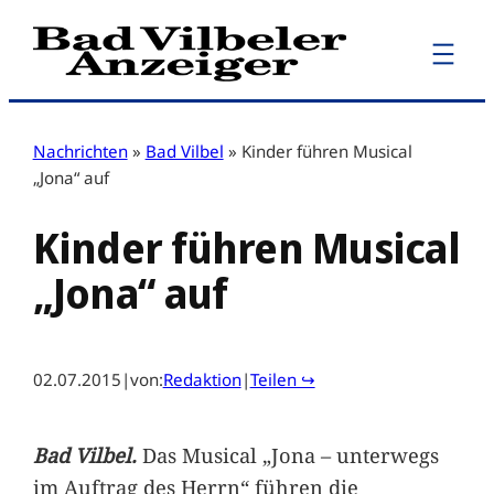
Zum
Inhalt
springen
Nachrichten
»
Bad Vilbel
»
Kinder führen Musical
„Jona“ auf
Kinder führen Musical
„Jona“ auf
02.07.2015
|
von:
Redaktion
|
Teilen ↪
Bad Vilbel.
Das Musical „Jona – unterwegs
im Auftrag des Herrn“ führen die